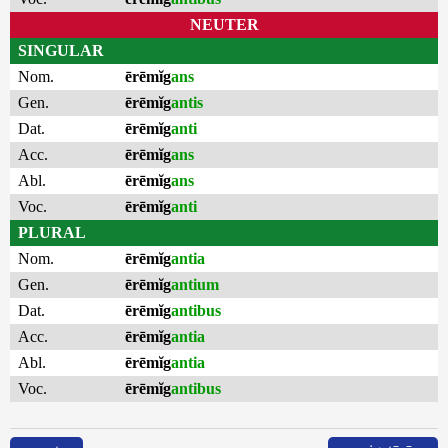
NEUTER
SINGULAR
Nom.
ērēmĭg
ans
Gen.
ērēmĭg
antis
Dat.
ērēmĭg
anti
Acc.
ērēmĭg
ans
Abl.
ērēmĭg
ans
Voc.
ērēmĭg
anti
PLURAL
Nom.
ērēmĭg
antia
Gen.
ērēmĭg
antium
Dat.
ērēmĭg
antibus
Acc.
ērēmĭg
antia
Abl.
ērēmĭg
antia
Voc.
ērēmĭg
antibus