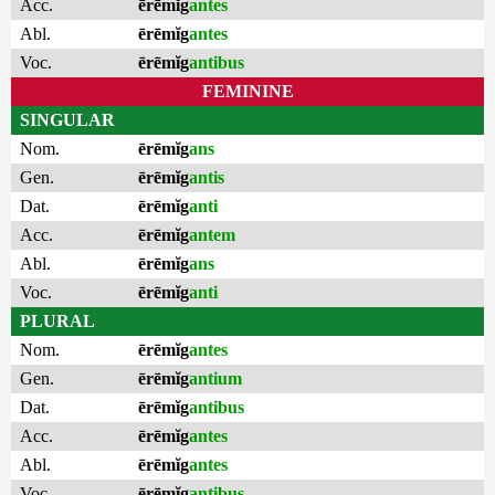
Acc.
ērēmĭg
antes
Abl.
ērēmĭg
antes
Voc.
ērēmĭg
antibus
FEMININE
SINGULAR
Nom.
ērēmĭg
ans
Gen.
ērēmĭg
antis
Dat.
ērēmĭg
anti
Acc.
ērēmĭg
antem
Abl.
ērēmĭg
ans
Voc.
ērēmĭg
anti
PLURAL
Nom.
ērēmĭg
antes
Gen.
ērēmĭg
antium
Dat.
ērēmĭg
antibus
Acc.
ērēmĭg
antes
Abl.
ērēmĭg
antes
Voc.
ērēmĭg
antibus