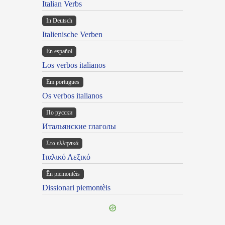
Italian Verbs
In Deutsch
Italienische Verben
En español
Los verbos italianos
Em portugues
Os verbos italianos
По русски
Итальянские глаголы
Στα ελληνικά
Ιταλικό Λεξικό
Ën piemontèis
Dissionari piemontèis