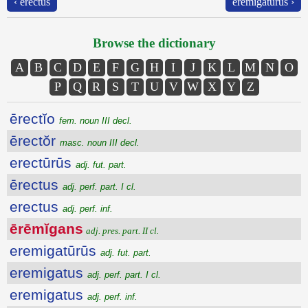
‹ erectus
eremigatūrūs ›
Browse the dictionary
A
B
C
D
E
F
G
H
I
J
K
L
M
N
O
P
Q
R
S
T
U
V
W
X
Y
Z
ērectĭo
fem. noun III decl.
ērectŏr
masc. noun III decl.
erectūrūs
adj. fut. part.
ērectus
adj. perf. part. I cl.
erectus
adj. perf. inf.
ērēmĭgans
adj. pres. part. II cl.
eremigatūrūs
adj. fut. part.
eremigatus
adj. perf. part. I cl.
eremigatus
adj. perf. inf.