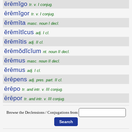
ērēmĭgo
tr. v. I conjug.
ērēmĭgor
tr. v. I conjug.
ĕrēmīta
masc. noun I decl.
ĕrēmītĭcus
adj. I cl.
ĕrēmītis
adj. II cl.
ĕrēmŏdĭcĭum
nt. noun II decl.
ĕrēmus
masc. noun II decl.
ĕrēmus
adj. I cl.
ērēpens
adj. pres. part. II cl.
ērēpo
tr. and intr. v. III conjug.
ērēpor
tr. and intr. v. III conjug.
Browse the Declensions / Conjugations from: