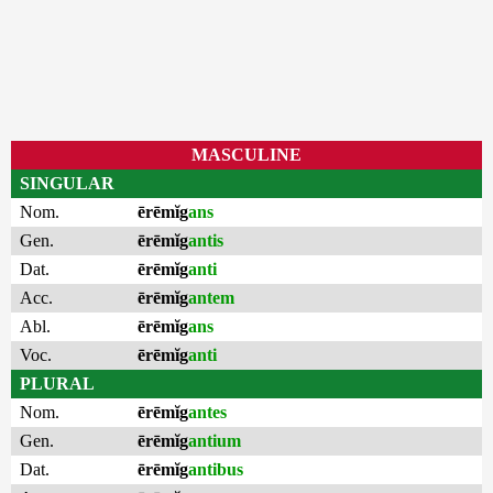
MASCULINE
SINGULAR
Nom.
ērēmĭg
ans
Gen.
ērēmĭg
antis
Dat.
ērēmĭg
anti
Acc.
ērēmĭg
antem
Abl.
ērēmĭg
ans
Voc.
ērēmĭg
anti
PLURAL
Nom.
ērēmĭg
antes
Gen.
ērēmĭg
antium
Dat.
ērēmĭg
antibus