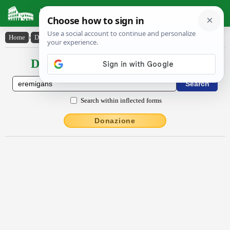
Latin Dictionary
Home
›
Declensions / Conjugations
›
ērēmĭgans
Declensions / Conjugations latin
Search within inflected forms
Donazione