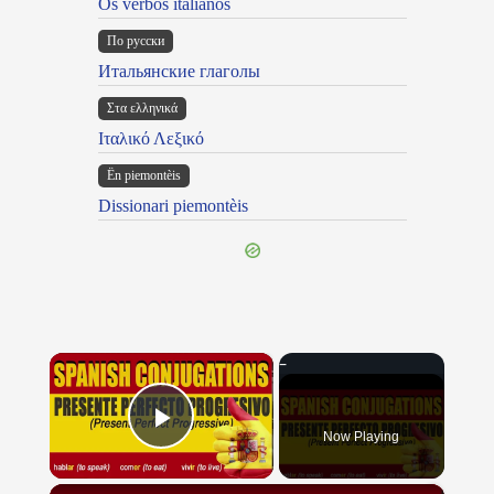
Os verbos italianos
По русски
Итальянские глаголы
Στα ελληνικά
Ιταλικό Λεξικό
Ën piemontèis
Dissionari piemontèis
×
Now Playing
Play Video
×