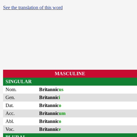
See the translation of this word
MASCULINE
SINGULAR
Nom.
Britannic
us
Gen.
Britannic
i
Dat.
Britannic
o
Acc.
Britannic
um
Abl.
Britannic
o
Voc.
Britannic
e