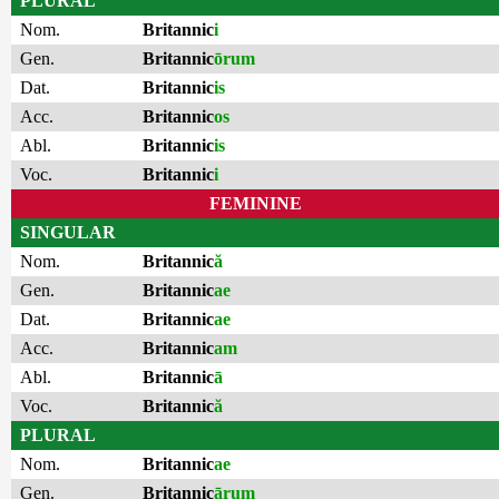
PLURAL
Nom.
Britannic
i
Gen.
Britannic
ōrum
Dat.
Britannic
is
Acc.
Britannic
os
Abl.
Britannic
is
Voc.
Britannic
i
FEMININE
SINGULAR
Nom.
Britannic
ă
Gen.
Britannic
ae
Dat.
Britannic
ae
Acc.
Britannic
am
Abl.
Britannic
ā
Voc.
Britannic
ă
PLURAL
Nom.
Britannic
ae
Gen.
Britannic
ārum