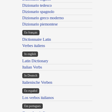
Dizionario tedesco
Dizionario spagnolo
Dizionario greco moderno
Dizionario piemontese
En français
Dictionnaire Latin
Verbes italiens
In english
Latin Dictionary
Italian Verbs
In Deutsch
Italienische Verben
En español
Los verbos italianos
Em portugues