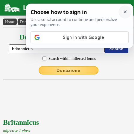
Latin Dictionary
Home
›
Declensions / Conjugations
›
Brĭtannĭcus
Declensions / Conjugations latin
Search within inflected forms
Donazione
Brĭtannĭcus
adjective I class