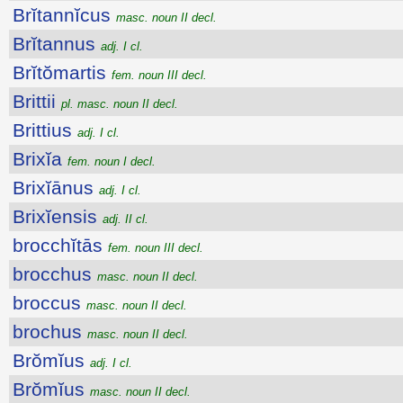
Brĭtannĭcus
masc. noun II decl.
Brĭtannus
adj. I cl.
Brĭtŏmartis
fem. noun III decl.
Brittii
pl. masc. noun II decl.
Brittius
adj. I cl.
Brixĭa
fem. noun I decl.
Brixĭānus
adj. I cl.
Brixĭensis
adj. II cl.
brocchĭtās
fem. noun III decl.
brocchus
masc. noun II decl.
broccus
masc. noun II decl.
brochus
masc. noun II decl.
Brŏmĭus
adj. I cl.
Brŏmĭus
masc. noun II decl.