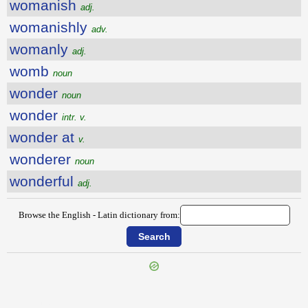
womanish
adj.
womanishly
adv.
womanly
adj.
womb
noun
wonder
noun
wonder
intr. v.
wonder at
v.
wonderer
noun
wonderful
adj.
Browse the English - Latin dictionary from:
{{ID:WOFUL100}}