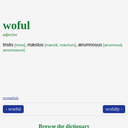
woful
adjective
tristis
, mæstus
, ærumnosus
[triste]
[mæstă, mæstum]
[ærumnosă,
ærumnosum]
permalink
‹ woeful
wofully ›
Browse the dictionary