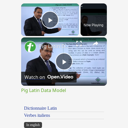
×
Now Playing
Play Video
×
Pig Latin Data Model
Play
Watch on
Video
Pig Latin Data Model
Dictionnaire Latin
Verbes italiens
In english