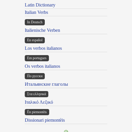
Latin Dictionary
Italian Verbs
In Deutsch
Italienische Verben
En español
Los verbos italianos
Em portugues
Os verbos italianos
По русски
Итальянские глаголы
Στα ελληνικά
Ιταλικό Λεξικό
Ën piemontèis
Dissionari piemontèis