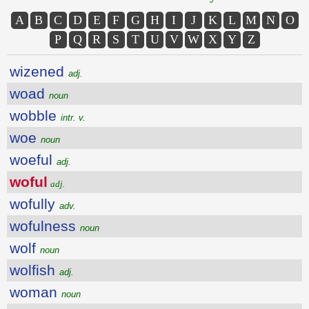
A
B
C
D
E
F
G
H
I
J
K
L
M
N
O
P
Q
R
S
T
U
V
W
X
Y
Z
wizened
adj.
woad
noun
wobble
intr. v.
woe
noun
woeful
adj.
woful
adj.
wofully
adv.
wofulness
noun
wolf
noun
wolfish
adj.
woman
noun