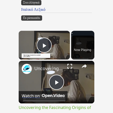
Στα ελληνικά
Ιταλικό Λεξικό
Ën piemontèis
×
Now Playing
Play Video
×
Uncovering the Fascinating Origins of Words: A Journey Through Time with Dictionaries
Play
Watch on
Video
Uncovering the Fascinating Origins of