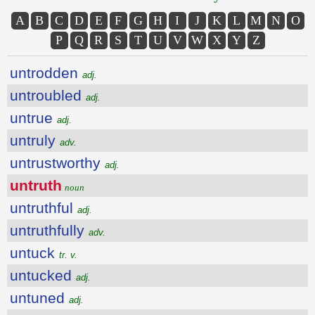
A
B
C
D
E
F
G
H
I
J
K
L
M
N
O
P
Q
R
S
T
U
V
W
X
Y
Z
untrodden
adj.
untroubled
adj.
untrue
adj.
untruly
adv.
untrustworthy
adj.
untruth
noun
untruthful
adj.
untruthfully
adv.
untuck
tr. v.
untucked
adj.
untuned
adj.