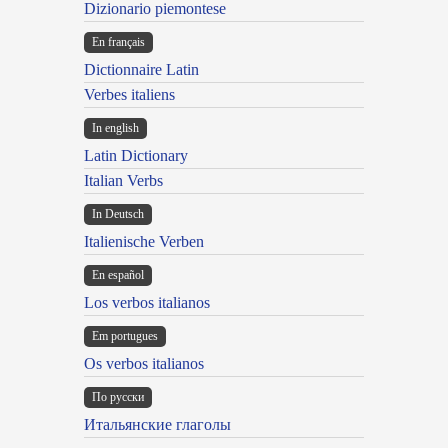
Dizionario piemontese
En français
Dictionnaire Latin
Verbes italiens
In english
Latin Dictionary
Italian Verbs
In Deutsch
Italienische Verben
En español
Los verbos italianos
Em portugues
Os verbos italianos
По русски
Итальянские глаголы