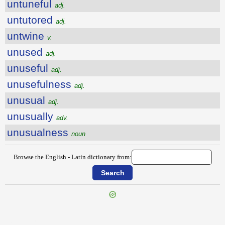
untuneful
adj.
untutored
adj.
untwine
v.
unused
adj.
unuseful
adj.
unusefulness
adj.
unusual
adj.
unusually
adv.
unusualness
noun
Browse the English - Latin dictionary from:
{{ID:UNTRUTH100}}