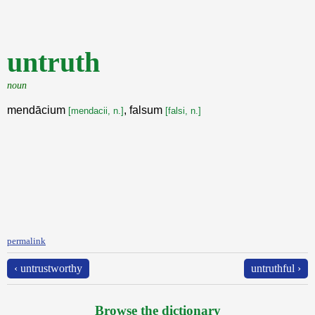
untruth
noun
mendācium
, falsum
[mendacii, n.]
[falsi, n.]
permalink
‹ untrustworthy
untruthful ›
Browse the dictionary