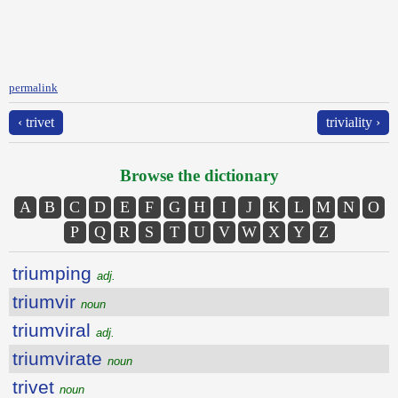
permalink
‹ trivet
triviality ›
Browse the dictionary
A
B
C
D
E
F
G
H
I
J
K
L
M
N
O
P
Q
R
S
T
U
V
W
X
Y
Z
triumping
adj.
triumvir
noun
triumviral
adj.
triumvirate
noun
trivet
noun