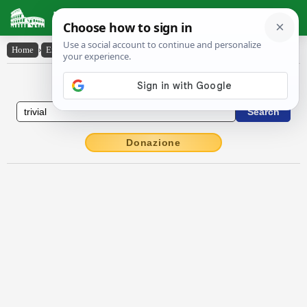
Latin Dictionary
Home
›
English-Latin
›
trivial
English to Latin Dictionary
Donazione