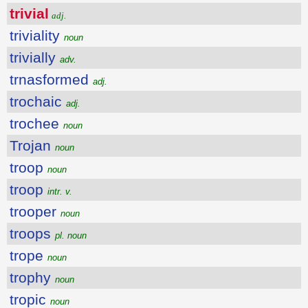
trivial
adj.
triviality
noun
trivially
adv.
trnasformed
adj.
trochaic
adj.
trochee
noun
Trojan
noun
troop
noun
troop
intr. v.
trooper
noun
troops
pl. noun
trope
noun
trophy
noun
tropic
noun