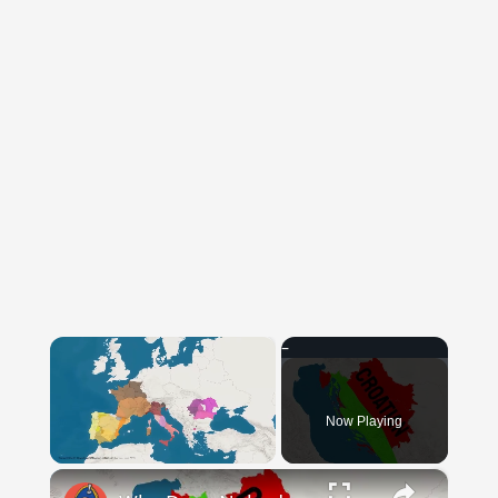
×
Now Playing
×
Unmute