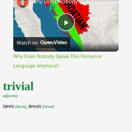
Why Does Nobody Speak This Romance Language Anymore?
Play
Watch on
Video
Why Does Nobody Speak This Romance
Language Anymore?
trivial
adjective
lævis
, tenuis
[læve]
[tenue]