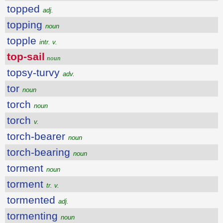
topped
adj.
topping
noun
topple
intr. v.
top-sail
noun
topsy-turvy
adv.
tor
noun
torch
noun
torch
v.
torch-bearer
noun
torch-bearing
noun
torment
noun
torment
tr. v.
tormented
adj.
tormenting
noun