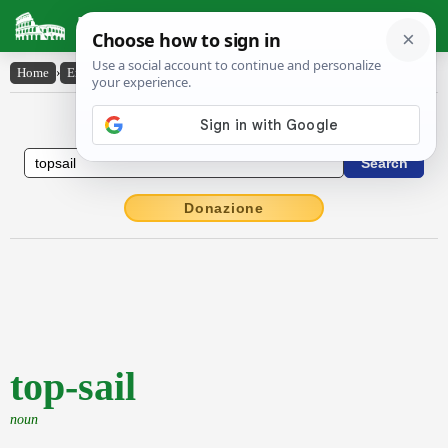
Latin Dictionary
Home
›
English-Latin
›
top-sail
English to Latin Dictionary
Donazione
top-sail
noun