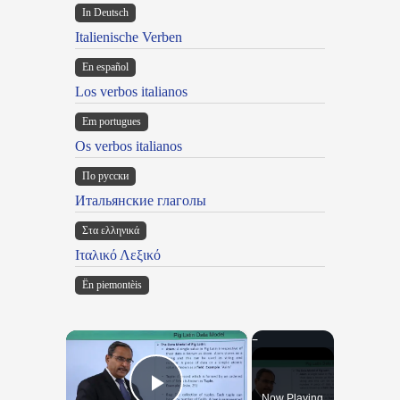
In Deutsch
Italienische Verben
En español
Los verbos italianos
Em portugues
Os verbos italianos
По русски
Итальянские глаголы
Στα ελληνικά
Ιταλικό Λεξικό
Ën piemontèis
×
Now Playing