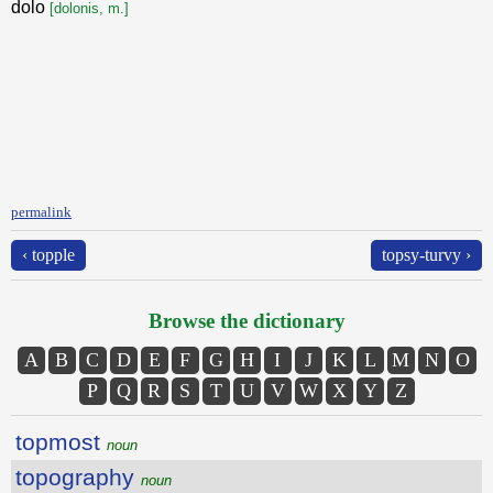
dolo
[dolonis, m.]
permalink
‹ topple
topsy-turvy ›
Browse the dictionary
A
B
C
D
E
F
G
H
I
J
K
L
M
N
O
P
Q
R
S
T
U
V
W
X
Y
Z
topmost
noun
topography
noun