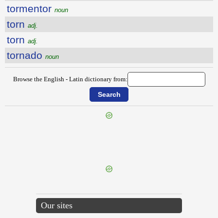
tormentor
noun
torn
adj.
torn
adj.
tornado
noun
Browse the English - Latin dictionary from:
{{ID:TOPSAIL100}}
---CACHE---
Our sites