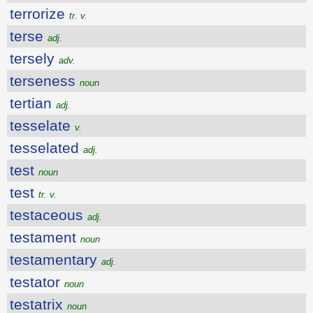
terrorize
tr. v.
terse
adj.
tersely
adv.
terseness
noun
tertian
adj.
tesselate
v.
tesselated
adj.
test
noun
test
tr. v.
testaceous
adj.
testament
noun
testamentary
adj.
testator
noun
testatrix
noun