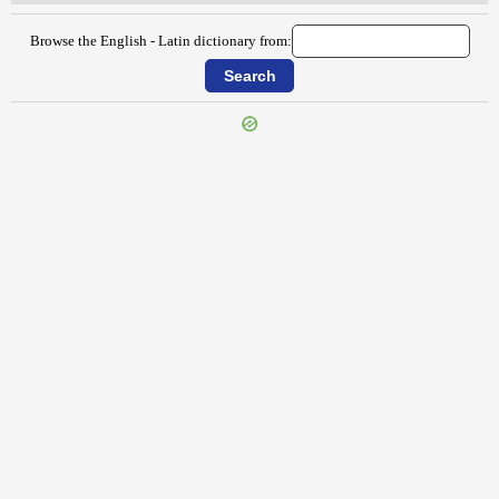
Browse the English - Latin dictionary from:
{{ID:TERROR100}}
---CACHE---