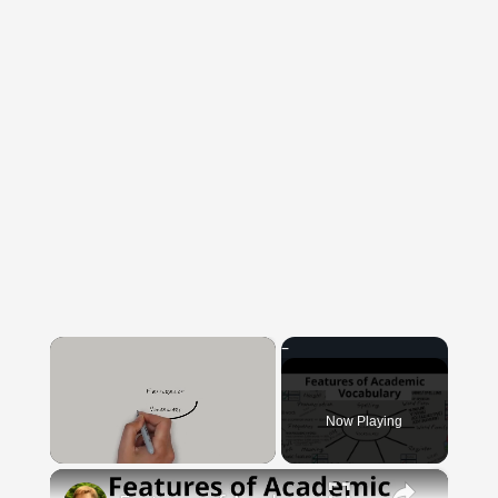
×
Now Playing
×
Unmute