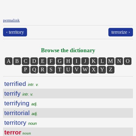
permalink
‹ territory
terrorize ›
Browse the dictionary
A
B
C
D
E
F
G
H
I
J
K
L
M
N
O
P
Q
R
S
T
U
V
W
X
Y
Z
terrified
intr. v.
terrify
intr. v.
terrifying
adj.
territorial
adj.
territory
noun
terror
noun