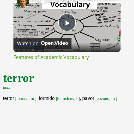
Features of Academic Vocabulary
Play
Watch on
Video
Features of Academic Vocabulary
terror
noun
terror
, formīdō
, pavor
[terroris, m.]
[formidinis, f.]
[pavoris, m.]