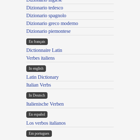
Dizionario tedesco
Dizionario spagnolo
Dizionario greco moderno
Dizionario piemontese
En français
Dictionnaire Latin
Verbes italiens
In english
Latin Dictionary
Italian Verbs
In Deutsch
Italienische Verben
En español
Los verbos italianos
Em portugues