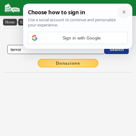
Latin Dictionary
Home
›
English-Latin
›
terror
English to Latin Dictionary
Sign in with Google
Donazione