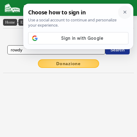
Latin Dictionary
Home
›
English-Latin
›
rowdy
English to Latin Dictionary
Donazione