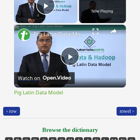
Now Playing
Play Video
×
Pig Latin Data Model
Play
Watch on
Video
Pig Latin Data Model
‹ row
rowel ›
Browse the dictionary