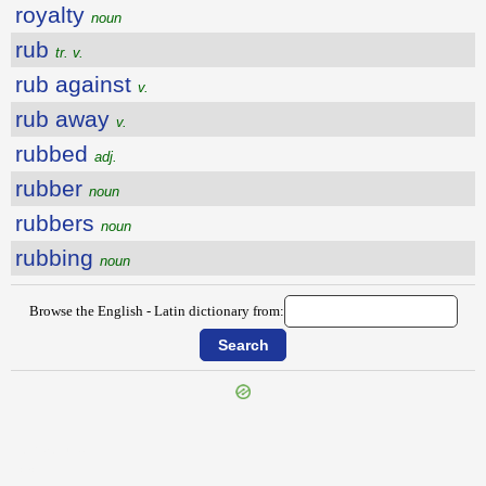
royalty
noun
rub
tr. v.
rub against
v.
rub away
v.
rubbed
adj.
rubber
noun
rubbers
noun
rubbing
noun
Browse the English - Latin dictionary from:
{{ID:ROWDY100}}
---CACHE---