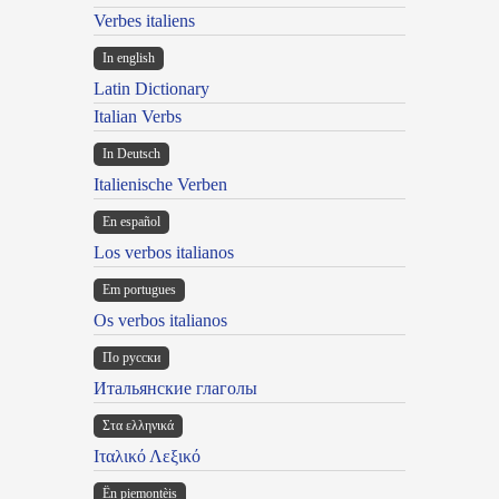
Verbes italiens
In english
Latin Dictionary
Italian Verbs
In Deutsch
Italienische Verben
En español
Los verbos italianos
Em portugues
Os verbos italianos
По русски
Итальянские глаголы
Στα ελληνικά
Ιταλικό Λεξικό
Ën piemontèis