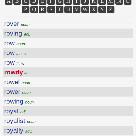
A
B
C
D
E
F
G
H
I
J
K
L
M
N
O
P
Q
R
S
T
U
V
W
X
Y
Z
rover
noun
roving
adj.
row
noun
row
intr. v.
row
tr. v.
rowdy
adj.
rowel
noun
rower
noun
rowing
noun
royal
adj.
royalist
noun
royally
adv.