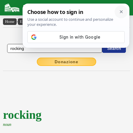
Latin Dictionary
Home
›
English-Latin
›
rocking
English to Latin Dictionary
Donazione
rocking
noun