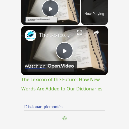
Now Playing
Play Video
×
The Lexicon of the Future: How New Words Are Added to Our Dictionaries
Play
Watch on
Video
The Lexicon of the Future: How New
Words Are Added to Our Dictionaries
Dissionari piemontèis