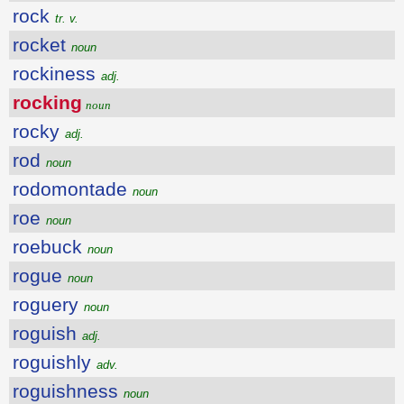
rock
tr. v.
rocket
noun
rockiness
adj.
rocking
noun
rocky
adj.
rod
noun
rodomontade
noun
roe
noun
roebuck
noun
rogue
noun
roguery
noun
roguish
adj.
roguishly
adv.
roguishness
noun