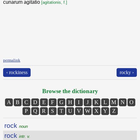
cunarum agitatio
[agitationis, f.]
permalink
‹ rockiness
rocky ›
Browse the dictionary
A
B
C
D
E
F
G
H
I
J
K
L
M
N
O
P
Q
R
S
T
U
V
W
X
Y
Z
rock
noun
rock
intr. v.