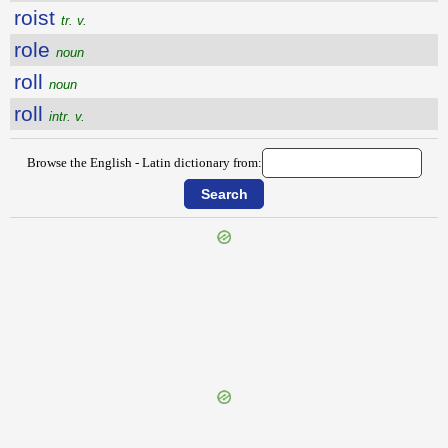
roist
tr. v.
role
noun
roll
noun
roll
intr. v.
Browse the English - Latin dictionary from:
{{ID:ROCKING100}}
---CACHE---