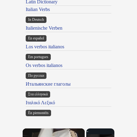
Latin Dictionary
Italian Verbs
In Deutsch
Italienische Verben
En español
Los verbos italianos
Em portugues
Os verbos italianos
По русски
Итальянские глаголы
Στα ελληνικά
Ιταλικό Λεξικό
Ën piemontèis
×