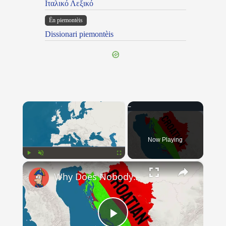
Ιταλικό Λεξικό
Ën piemontèis
Dissionari piemontèis
×
Now Playing
×
Play
Unmute
Fullscreen
Why Does Nobody Speak This Romance Language Anymore?