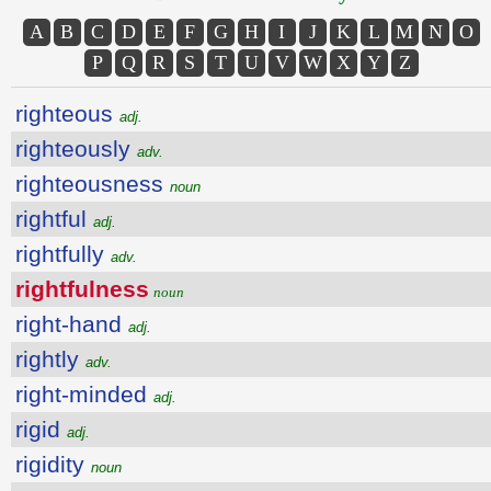
A
B
C
D
E
F
G
H
I
J
K
L
M
N
O
P
Q
R
S
T
U
V
W
X
Y
Z
righteous
adj.
righteously
adv.
righteousness
noun
rightful
adj.
rightfully
adv.
rightfulness
noun
right-hand
adj.
rightly
adv.
right-minded
adj.
rigid
adj.
rigidity
noun