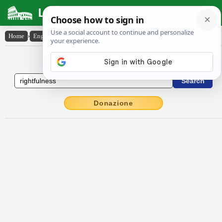
Latin Dictionary
Home
›
English-Latin
›
rightfulness
English to Latin Dictionary
Donazione