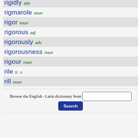
rigidly
adv.
rigmarole
noun
rigor
noun
rigorous
adj.
rigorously
adv.
rigorousness
noun
rigour
noun
rile
tr. v.
rill
noun
Browse the English - Latin dictionary from: