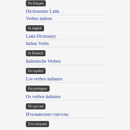
En français
Dictionnaire Latin
Verbes italiens
In english
Latin Dictionary
Italian Verbs
In Deutsch
Italienische Verben
En español
Los verbos italianos
Em portugues
Os verbos italianos
По русски
Итальянские глаголы
Στα ελληνικά