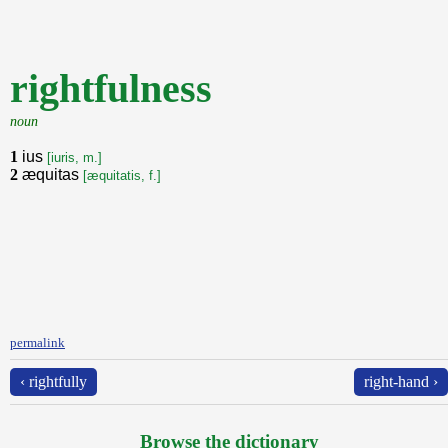
rightfulness
noun
1
ius
[iuris, m.]
2
æquitas
[æquitatis, f.]
permalink
‹ rightfully
right-hand ›
Browse the dictionary