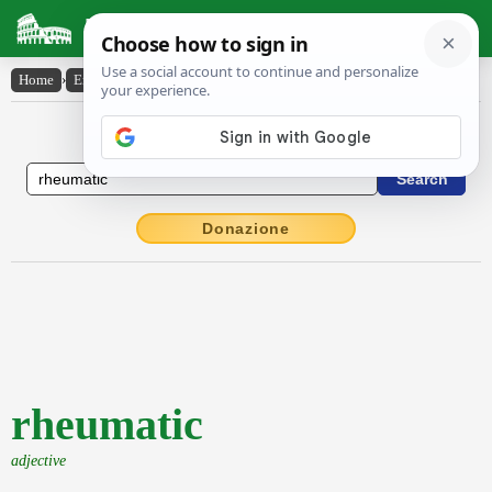
Latin Dictionary
Home
›
English-Latin
›
rheumatic
English to Latin Dictionary
Donazione
rheumatic
adjective