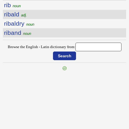
rib
noun
ribald
adj.
ribaldry
noun
riband
noun
Browse the English - Latin dictionary from:
{{ID:RHEUMATIC100}}
---CACHE---