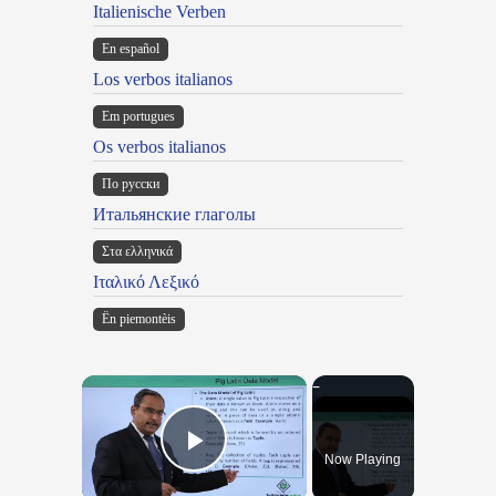
Italienische Verben
En español
Los verbos italianos
Em portugues
Os verbos italianos
По русски
Итальянские глаголы
Στα ελληνικά
Ιταλικό Λεξικό
Ën piemontèis
×
Now Playing
Play Video