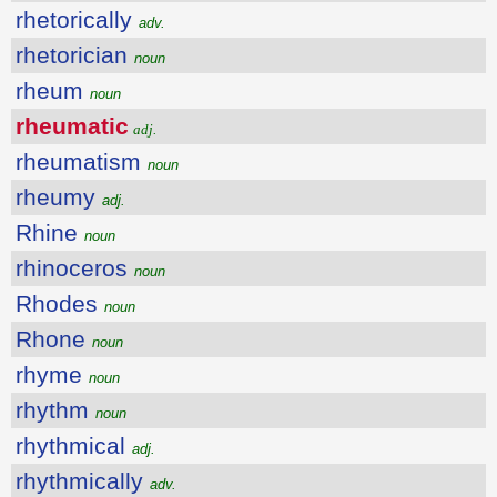
rhetorically
adv.
rhetorician
noun
rheum
noun
rheumatic
adj.
rheumatism
noun
rheumy
adj.
Rhine
noun
rhinoceros
noun
Rhodes
noun
Rhone
noun
rhyme
noun
rhythm
noun
rhythmical
adj.
rhythmically
adv.