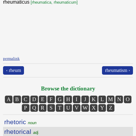
rheumaticus
[rheumatica, rheumaticum]
permalink
‹ rheum
rheumatism ›
Browse the dictionary
A
B
C
D
E
F
G
H
I
J
K
L
M
N
O
P
Q
R
S
T
U
V
W
X
Y
Z
rhetoric
noun
rhetorical
adj.