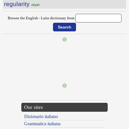
regularity
noun
Browse the English - Latin dictionary from:
{{ID:REGISTERING100}}
---CACHE---
Our sites
Dizionario italiano
Grammatica italiana