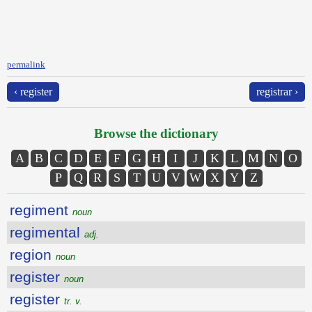
permalink
‹ register
registrar ›
Browse the dictionary
A
B
C
D
E
F
G
H
I
J
K
L
M
N
O
P
Q
R
S
T
U
V
W
X
Y
Z
regiment
noun
regimental
adj.
region
noun
register
noun
register
tr. v.