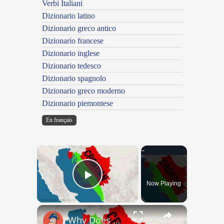
Verbi Italiani
Dizionario latino
Dizionario greco antico
Dizionario francese
Dizionario inglese
Dizionario tedesco
Dizionario spagnolo
Dizionario greco moderno
Dizionario piemontese
En français
×
Now Playing
Play Video
×
Why Does Nobody Speak This Romance Language Anymore?