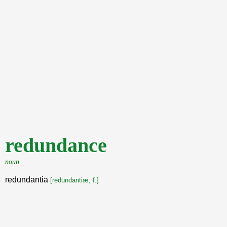
redundance
noun
redundantia
[redundantiæ, f.]