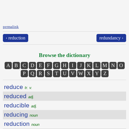
permalink
‹ reduction
redundancy ›
Browse the dictionary
A
B
C
D
E
F
G
H
I
J
K
L
M
N
O
P
Q
R
S
T
U
V
W
X
Y
Z
reduce
tr. v.
reduced
adj.
reducible
adj.
reducing
noun
reduction
noun