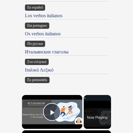
En español
Los verbos italianos
Em portugues
Os verbos italianos
По русски
Итальянские глаголы
Στα ελληνικά
Ιταλικό Λεξικό
Ën piemontèis
×
Now Playing
Play Video
×