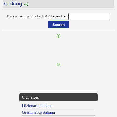
reeking
adj.
Browse the English - Latin dictionary from:
{{ID:REDUNDANCE100}}
---CACHE---
Our sites
Dizionario italiano
Grammatica italiana