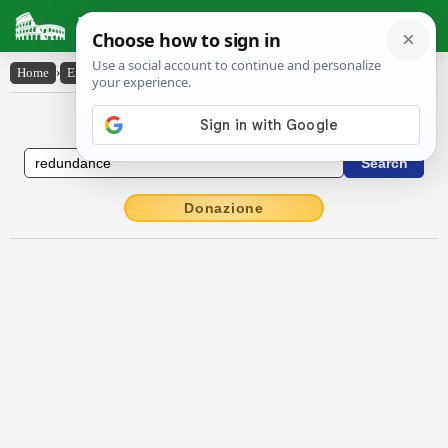
Latin Dictionary
Home
›
English-Latin
›
redundance
English to Latin Dictionary
Donazione