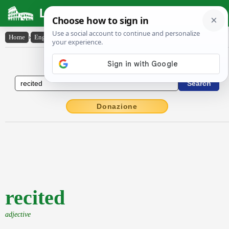
Latin Dictionary
Home
›
English-Latin
›
recited
English to Latin Dictionary
Donazione
recited
adjective