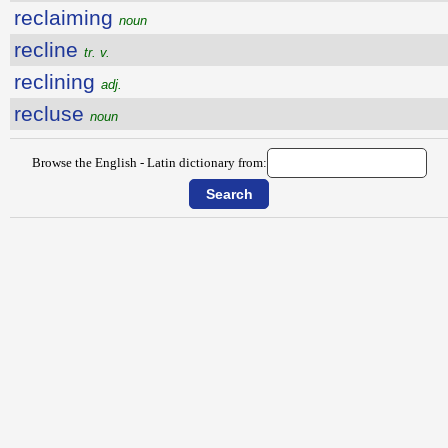
reclaiming
noun
recline
tr. v.
reclining
adj.
recluse
noun
Browse the English - Latin dictionary from: