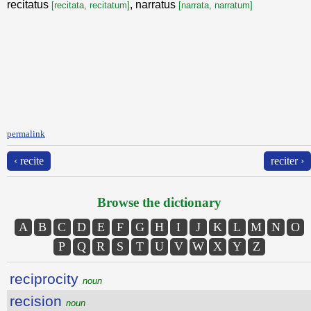
recitatus
, narratus
[recitata, recitatum]
[narrata, narratum]
permalink
‹ recite
reciter ›
Browse the dictionary
A
B
C
D
E
F
G
H
I
J
K
L
M
N
O
P
Q
R
S
T
U
V
W
X
Y
Z
reciprocity
noun
recision
noun