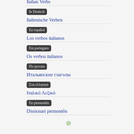
Italian Verbs
In Deutsch
Italienische Verben
En español
Los verbos italianos
Em portugues
Os verbos italianos
По русски
Итальянские глаголы
Στα ελληνικά
Ιταλικό Λεξικό
Ën piemontèis
Dissionari piemontèis