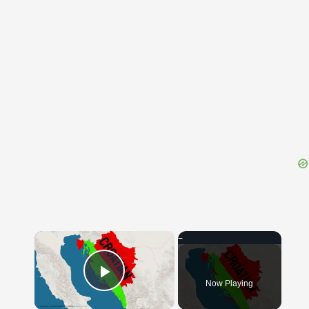
{{ID:RECITED100}}
---CACHE---
×
Now Playing
Play Video