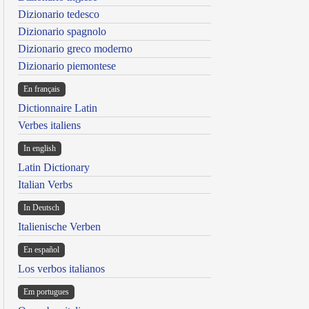
Dizionario tedesco
Dizionario spagnolo
Dizionario greco moderno
Dizionario piemontese
En français
Dictionnaire Latin
Verbes italiens
In english
Latin Dictionary
Italian Verbs
In Deutsch
Italienische Verben
En español
Los verbos italianos
Em portugues