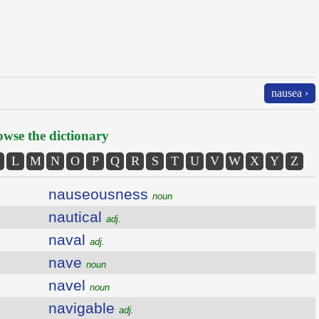
nausea ›
wse the dictionary
L
M
N
O
P
Q
R
S
T
U
V
W
X
Y
Z
nauseousness
noun
nautical
adj.
naval
adj.
nave
noun
navel
noun
navigable
adj.