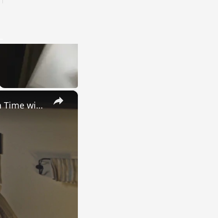
×
Uncovering the Fascinating Origins of Words: A Journey Through Time with Dictionaries