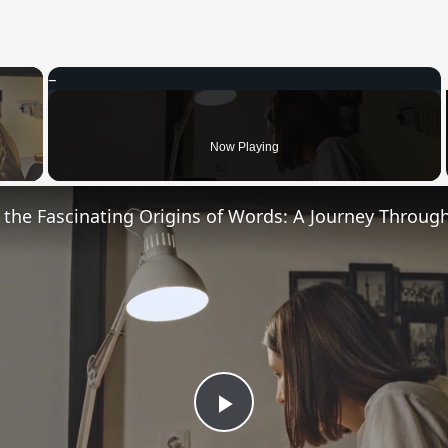
×
 Video
Now Playing
Play