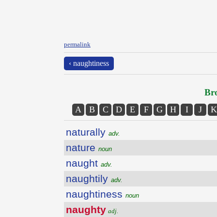
permalink
‹ naughtiness
Bro
A
B
C
D
E
F
G
H
I
J
K
naturally
adv.
nature
noun
naught
adv.
naughtily
adv.
naughtiness
noun
naughty
adj.