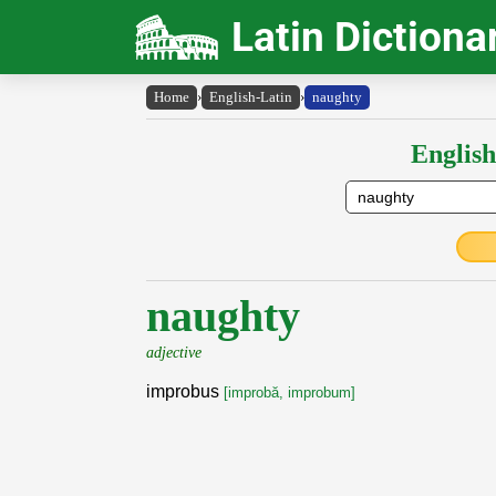
Latin Dictiona
Home
›
English-Latin
›
naughty
English
naughty
adjective
improbus
[improbă, improbum]