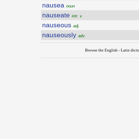
nausea
noun
nauseate
intr. v.
nauseous
adj.
nauseously
adv.
Browse the English - Latin dict