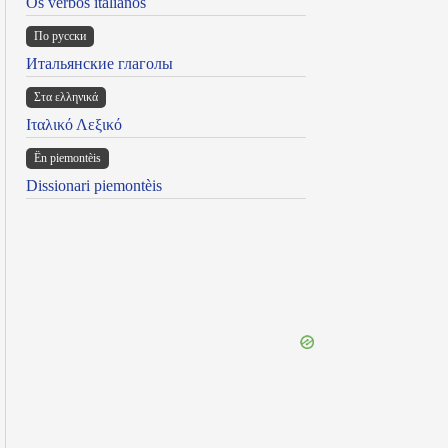
Os verbos italianos
По русски
Итальянские глаголы
Στα ελληνικά
Ιταλικό Λεξικό
Ën piemontèis
Dissionari piemontèis