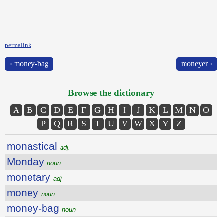
permalink
‹ money-bag
moneyer ›
Browse the dictionary
A
B
C
D
E
F
G
H
I
J
K
L
M
N
O
P
Q
R
S
T
U
V
W
X
Y
Z
monastical
adj.
Monday
noun
monetary
adj.
money
noun
money-bag
noun