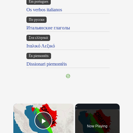
Em portugues
Os verbos italianos
По русски
Итальянские глаголы
Στα ελληνικά
Ιταλικό Λεξικό
Ën piemontèis
Dissionari piemontèis
×
Now Playing
Play Video