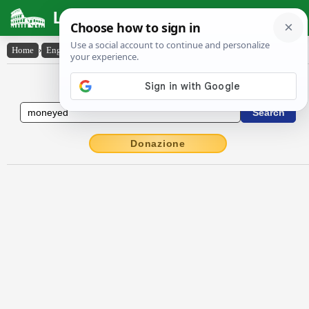
Latin Dictionary
Home
›
English-Latin
›
moneyed
English to Latin Dictionary
Donazione