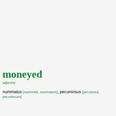
moneyed
adjective
nummatus
, pecuniosus
[nummată, nummatum]
[pecuniosă,
pecuniosum]