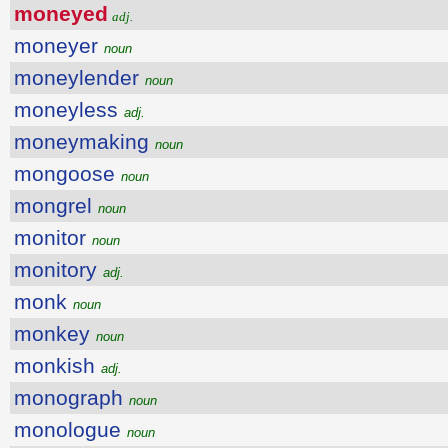
moneyed
adj.
moneyer
noun
moneylender
noun
moneyless
adj.
moneymaking
noun
mongoose
noun
mongrel
noun
monitor
noun
monitory
adj.
monk
noun
monkey
noun
monkish
adj.
monograph
noun
monologue
noun