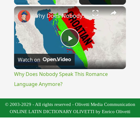
×
Why Does Nobody Speak This Romance Language Anymore?
Play
Watch on
Video
Why Does Nobody Speak This Romance
Language Anymore?
© 2003-2029 - All rights reserved - Olivetti Media Communication
ONLINE LATIN DICTIONARY OLIVETTI by Enrico Olivetti