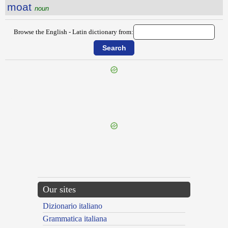
moat
noun
Browse the English - Latin dictionary from:
{{ID:MITIGATION100}}
---CACHE---
Our sites
Dizionario italiano
Grammatica italiana