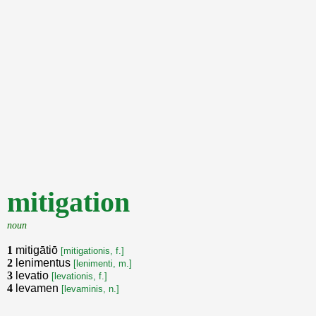
mitigation
noun
1
mitigātiō
[mitigationis, f.]
2
lenimentus
[lenimenti, m.]
3
levatio
[levationis, f.]
4
levamen
[levaminis, n.]