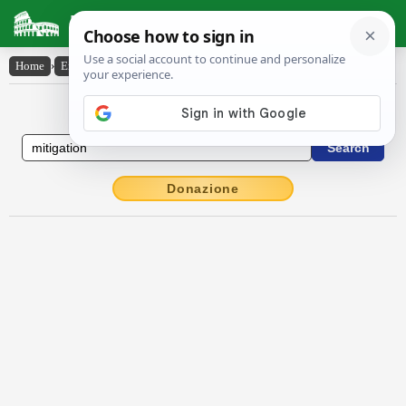
Latin Dictionary
Home
›
English-Latin
›
mitigation
English to Latin Dictionary
Donazione