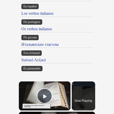
En español
Los verbos italianos
Em portugues
Os verbos italianos
По русски
Итальянские глаголы
Στα ελληνικά
Ιταλικό Λεξικό
Ën piemontèis
×
Now Playing
Play Video
×