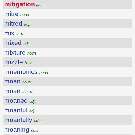
mitigation
noun
mitre
noun
mitred
adj.
mix
tr. v.
mixed
adj.
mixture
noun
mizzle
tr. v.
mnemonics
noun
moan
noun
moan
intr. v.
moaned
adj.
moanful
adj.
moanfully
adv.
moaning
noun