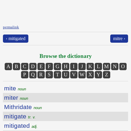
permalink
‹ mitigated
mitre ›
Browse the dictionary
A
B
C
D
E
F
G
H
I
J
K
L
M
N
O
P
Q
R
S
T
U
V
W
X
Y
Z
mite
noun
miter
noun
Mithridate
noun
mitigate
tr. v.
mitigated
adj.