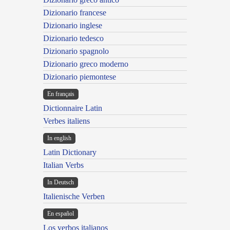
Dizionario francese
Dizionario inglese
Dizionario tedesco
Dizionario spagnolo
Dizionario greco moderno
Dizionario piemontese
En français
Dictionnaire Latin
Verbes italiens
In english
Latin Dictionary
Italian Verbs
In Deutsch
Italienische Verben
En español
Los verbos italianos