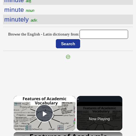
adj.
minute
noun
minutely
adv.
Browse the English - Latin dictionary from:
{{ID:MINISTRATION100}}
---CACHE---
×
Now Playing
Play Video
×