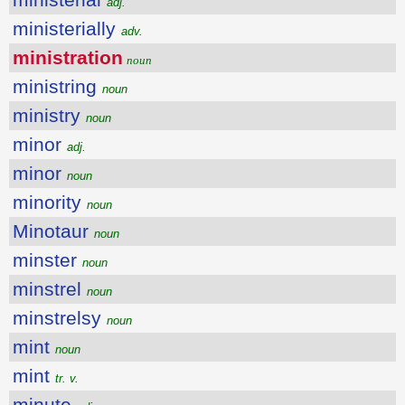
adj.
ministerially
adv.
ministration
noun
ministring
noun
ministry
noun
minor
adj.
minor
noun
minority
noun
Minotaur
noun
minster
noun
minstrel
noun
minstrelsy
noun
mint
noun
mint
tr. v.
minute