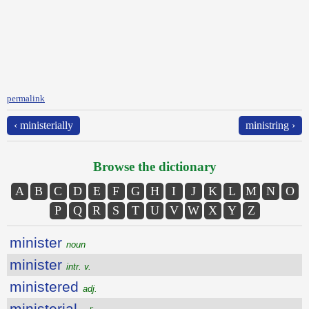
permalink
‹ ministerially
ministring ›
Browse the dictionary
A
B
C
D
E
F
G
H
I
J
K
L
M
N
O
P
Q
R
S
T
U
V
W
X
Y
Z
minister
noun
minister
intr. v.
ministered
adj.
ministerial