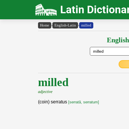
Latin Dictiona
Home
›
English-Latin
›
milled
English
milled
adjective
(coin) serratus
[serrată, serratum]