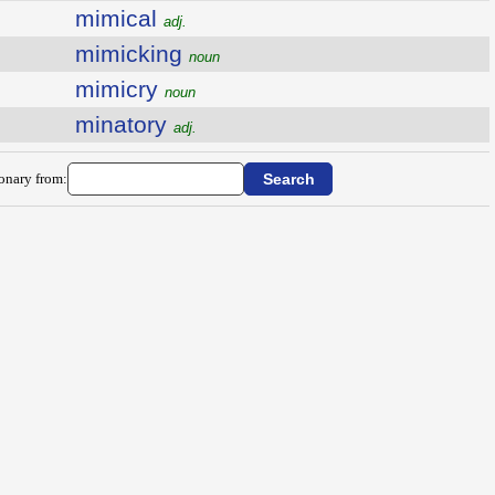
mimical
adj.
mimicking
noun
mimicry
noun
minatory
adj.
ionary from: