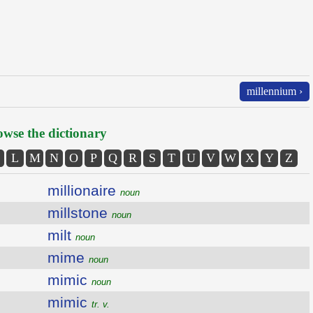
millennium ›
wse the dictionary
L
M
N
O
P
Q
R
S
T
U
V
W
X
Y
Z
millionaire
noun
millstone
noun
milt
noun
mime
noun
mimic
noun
mimic
tr. v.