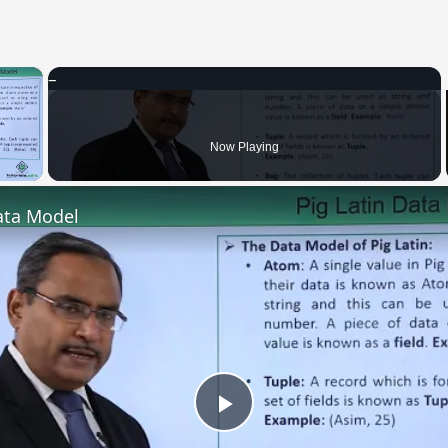
×
 Video
Now Playing
ata Model
Play