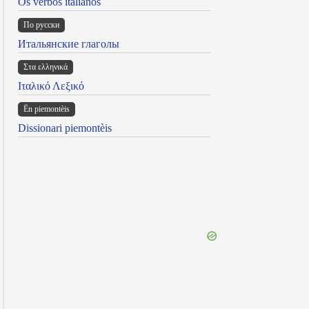
Os verbos italianos
По русски
Итальянские глаголы
Στα ελληνικά
Ιταλικό Λεξικό
Ën piemontèis
Dissionari piemontèis