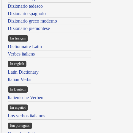
Dizionario tedesco
Dizionario spagnolo
Dizionario greco moderno
Dizionario piemontese
En français
Dictionnaire Latin
Verbes italiens
In english
Latin Dictionary
Italian Verbs
In Deutsch
Italienische Verben
En español
Los verbos italianos
Em portugues