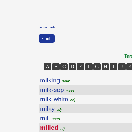
permalink
‹ mill
Bro
A
B
C
D
E
F
G
H
I
J
K
milking
noun
milk-sop
noun
milk-white
adj.
milky
adj.
mill
noun
milled
adj.