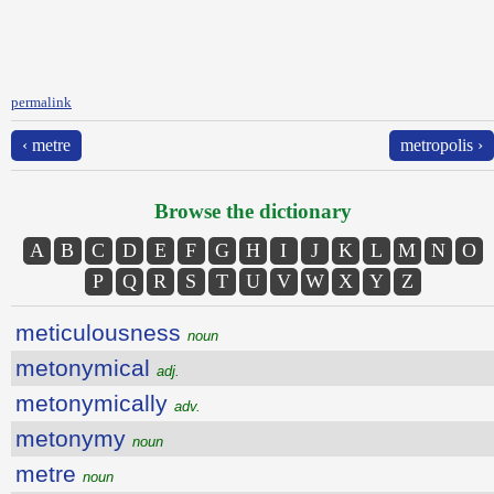
permalink
‹ metre
metropolis ›
Browse the dictionary
A
B
C
D
E
F
G
H
I
J
K
L
M
N
O
P
Q
R
S
T
U
V
W
X
Y
Z
meticulousness
noun
metonymical
adj.
metonymically
adv.
metonymy
noun
metre
noun