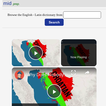
mid
prep.
Browse the English - Latin dictionary from:
×
Now Playing
Play Video
×
Why Does Nobody Speak This Romance Language Anymore?
Play