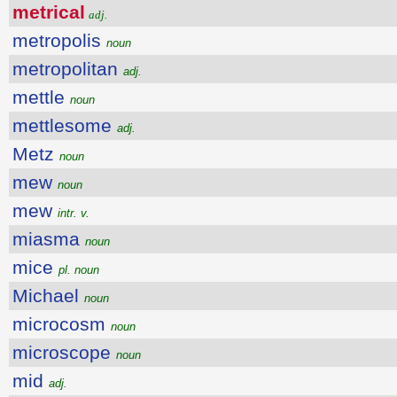
metrical
adj.
metropolis
noun
metropolitan
adj.
mettle
noun
mettlesome
adj.
Metz
noun
mew
noun
mew
intr. v.
miasma
noun
mice
pl. noun
Michael
noun
microcosm
noun
microscope
noun
mid
adj.