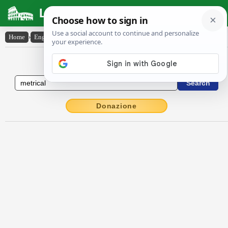
Latin Dictionary
Home
›
English-Latin
›
metrical
English to Latin Dictionary
Donazione