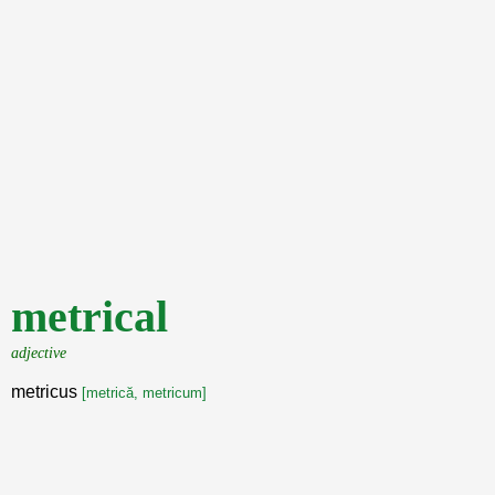
metrical
adjective
metricus
[metrică, metricum]