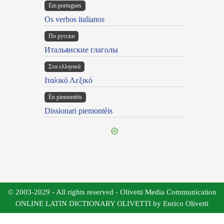
Em portugues
Os verbos italianos
По русски
Итальянские глаголы
Στα ελληνικά
Ιταλικό Λεξικό
Ën piemontèis
Dissionari piemontèis
© 2003-2029 - All rights reserved - Olivetti Media Communication
ONLINE LATIN DICTIONARY OLIVETTI by Enrico Olivetti