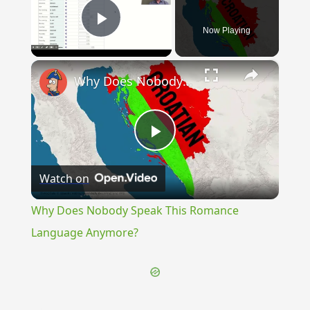
Now Playing
Play Video
×
Why Does Nobody Speak This Romance Language Anymore?
Play
Watch on
Video
Why Does Nobody Speak This Romance
Language Anymore?
{{ID:MELON100}}