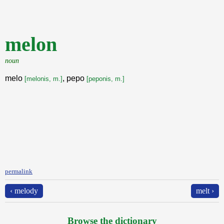
melon
noun
melo
, pepo
[melonis, m.]
[peponis, m.]
permalink
‹ melody
melt ›
Browse the dictionary