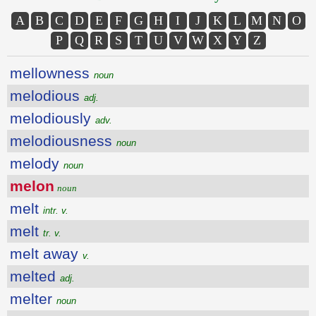
A
B
C
D
E
F
G
H
I
J
K
L
M
N
O
P
Q
R
S
T
U
V
W
X
Y
Z
mellowness
noun
melodious
adj.
melodiously
adv.
melodiousness
noun
melody
noun
melon
noun
melt
intr. v.
melt
tr. v.
melt away
v.
melted
adj.
melter
noun