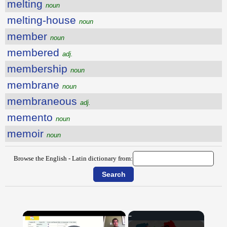
melting
noun
melting-house
noun
member
noun
membered
adj.
membership
noun
membrane
noun
membraneous
adj.
memento
noun
memoir
noun
Browse the English - Latin dictionary from:
×