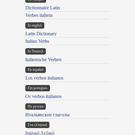
Dictionnaire Latin
Verbes italiens
In english
Latin Dictionary
Italian Verbs
In Deutsch
Italienische Verben
En español
Los verbos italianos
Em portugues
Os verbos italianos
По русски
Итальянские глаголы
Στα ελληνικά
Ιταλικό Λεξικό