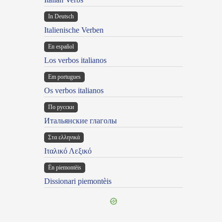
In Deutsch
Italienische Verben
En español
Los verbos italianos
Em portugues
Os verbos italianos
По русски
Итальянские глаголы
Στα ελληνικά
Ιταλικό Λεξικό
Ën piemontèis
Dissionari piemontèis