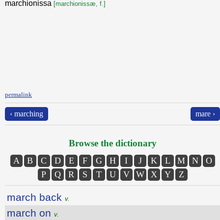
marchionissa
[marchionissæ, f.]
permalink
‹ marching
mare ›
Browse the dictionary
A
B
C
D
E
F
G
H
I
J
K
L
M
N
O
P
Q
R
S
T
U
V
W
X
Y
Z
march back
v.
march on
v.