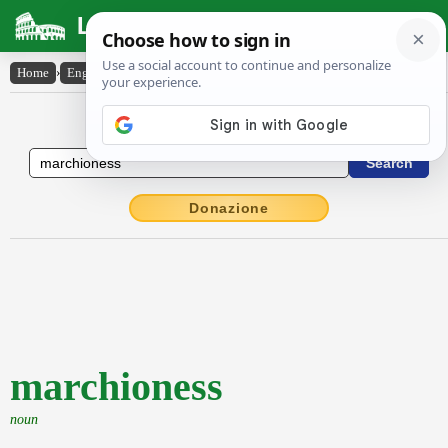
Latin Dictionary
Home
›
English-Latin
›
marchioness
English to Latin Dictionary
Donazione
marchioness
noun