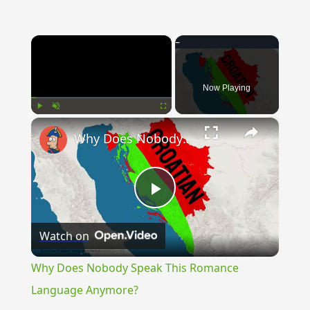
×
Now Playing
×
Play
Unmute
Fullscreen
Why Does Nobody Speak This Romance Language Anymore?
Play
Watch on
Video
Why Does Nobody Speak This Romance
Language Anymore?