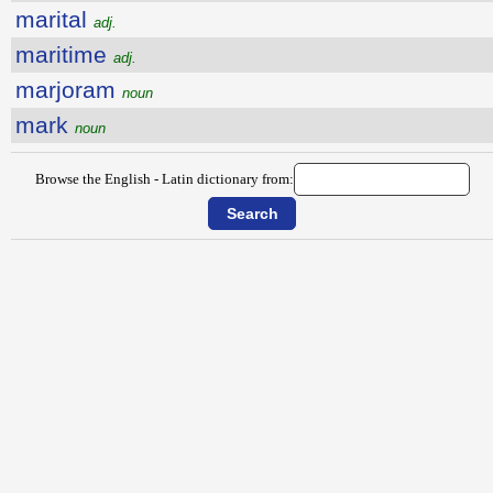
marital
adj.
maritime
adj.
marjoram
noun
mark
noun
Browse the English - Latin dictionary from: