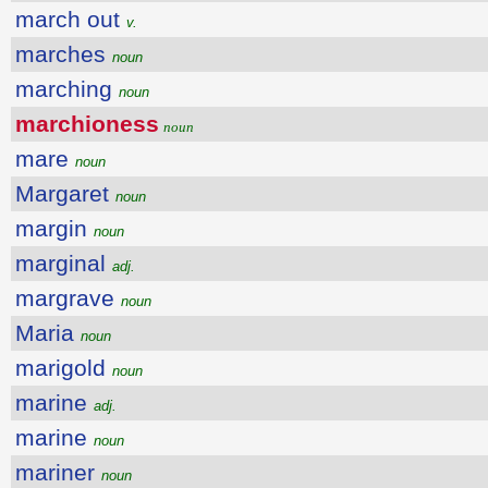
march out
v.
marches
noun
marching
noun
marchioness
noun
mare
noun
Margaret
noun
margin
noun
marginal
adj.
margrave
noun
Maria
noun
marigold
noun
marine
adj.
marine
noun
mariner
noun