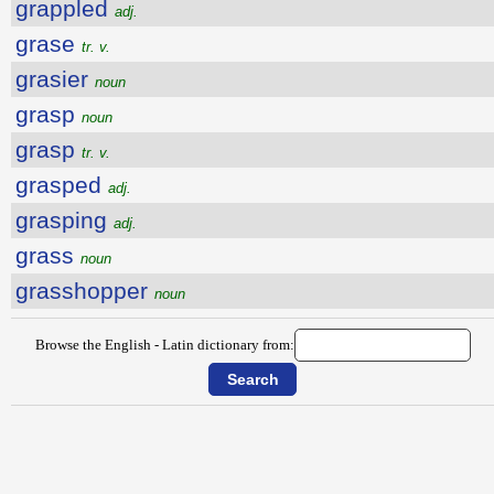
grappled
adj.
grase
tr. v.
grasier
noun
grasp
noun
grasp
tr. v.
grasped
adj.
grasping
adj.
grass
noun
grasshopper
noun
Browse the English - Latin dictionary from: