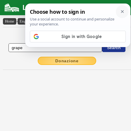
Latin Dictionary
Home
›
English-Latin
›
grape
English to Latin Dictionary
Donazione