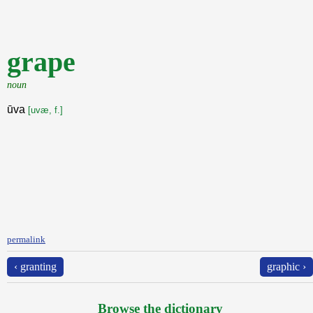
grape
noun
ūva
[uvæ, f.]
permalink
‹ granting
graphic ›
Browse the dictionary