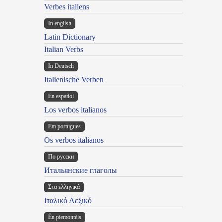
Verbes italiens
In english
Latin Dictionary
Italian Verbs
In Deutsch
Italienische Verben
En español
Los verbos italianos
Em portugues
Os verbos italianos
По русски
Итальянские глаголы
Στα ελληνικά
Ιταλικό Λεξικό
Ën piemontèis