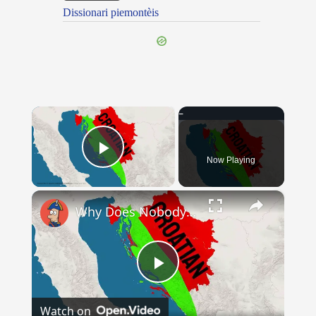
Dissionari piemontèis
×
Now Playing
Play Video
×
Why Does Nobody Speak This Romance Language Anymore?
Play
Watch on