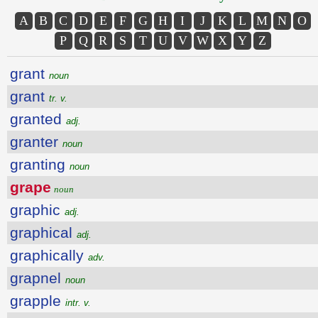
A
B
C
D
E
F
G
H
I
J
K
L
M
N
O
P
Q
R
S
T
U
V
W
X
Y
Z
grant
noun
grant
tr. v.
granted
adj.
granter
noun
granting
noun
grape
noun
graphic
adj.
graphical
adj.
graphically
adv.
grapnel
noun
grapple
intr. v.