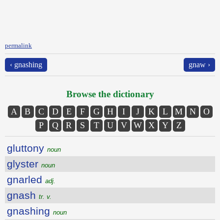
permalink
‹ gnashing
gnaw ›
Browse the dictionary
A
B
C
D
E
F
G
H
I
J
K
L
M
N
O
P
Q
R
S
T
U
V
W
X
Y
Z
gluttony
noun
glyster
noun
gnarled
adj.
gnash
tr. v.
gnashing
noun