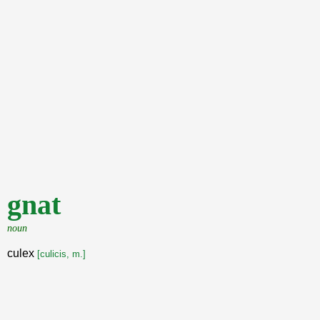
gnat
noun
culex
[culicis, m.]