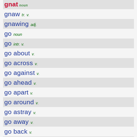
gnat
noun
gnaw
tr. v.
gnawing
adj.
go
noun
go
intr. v.
go about
v.
go across
v.
go against
v.
go ahead
v.
go apart
v.
go around
v.
go astray
v.
go away
v.
go back
v.