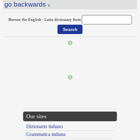
go backwards
v.
Browse the English - Latin dictionary from:
{{ID:GNAT100}}
---CACHE---
Our sites
Dizionario italiano
Grammatica italiana