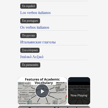
En español
Los verbos italianos
Em portugues
Os verbos italianos
По русски
Итальянские глаголы
Στα ελληνικά
Ιταλικό Λεξικό
Ën piemontèis
×
Now Playing
Play Video
×