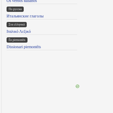
Os verbos italianos
По русски
Итальянские глаголы
Στα ελληνικά
Ιταλικό Λεξικό
Ën piemontèis
Dissionari piemontèis