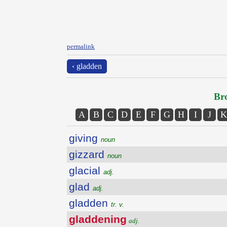
permalink
‹ gladden
Bro
A
B
C
D
E
F
G
H
I
J
K
giving
noun
gizzard
noun
glacial
adj.
glad
adj.
gladden
tr. v.
gladdening
adj.