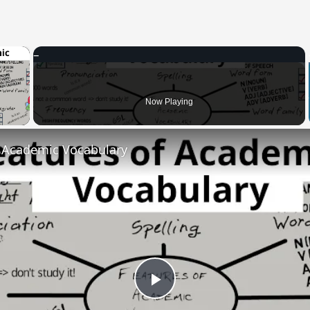
×
 Video
Now Playing
f Academic Vocabulary
Play