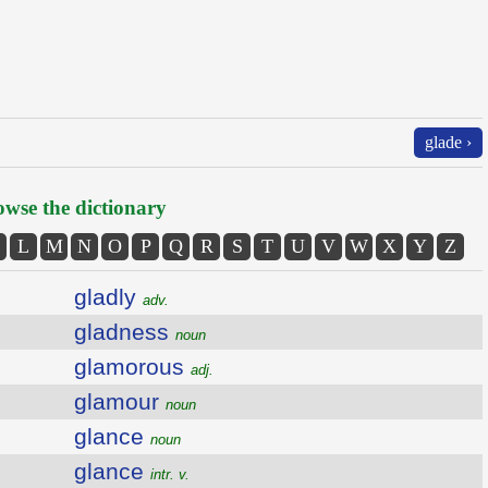
glade ›
wse the dictionary
L
M
N
O
P
Q
R
S
T
U
V
W
X
Y
Z
gladly
adv.
gladness
noun
glamorous
adj.
glamour
noun
glance
noun
glance
intr. v.