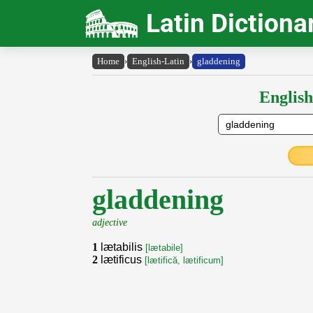
Latin Dictiona
Home
›
English-Latin
›
gladdening
English
gladdening
adjective
1
lætabilis
[lætabile]
2
lætificus
[lætifică, lætificum]