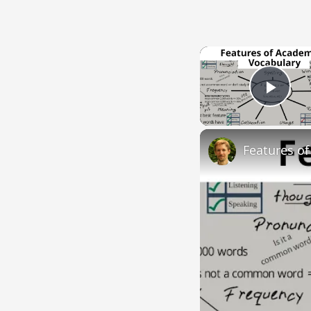
Play
Features o