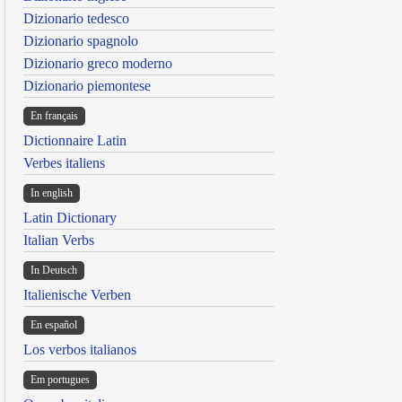
Dizionario tedesco
Dizionario spagnolo
Dizionario greco moderno
Dizionario piemontese
En français
Dictionnaire Latin
Verbes italiens
In english
Latin Dictionary
Italian Verbs
In Deutsch
Italienische Verben
En español
Los verbos italianos
Em portugues