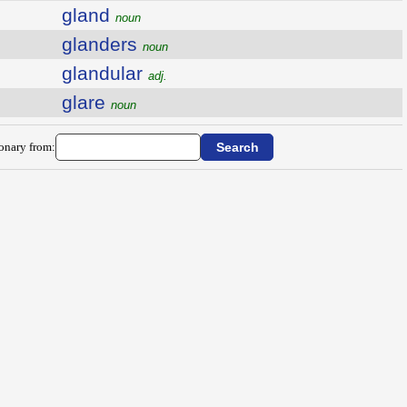
gland
noun
glanders
noun
glandular
adj.
glare
noun
ionary from: