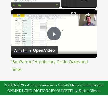
×
Play
Unmute
Fullscreen
"BonPatron" Vocabulary Guide: Dates and Times
Play
Watch on
Video
"BonPatron" Vocabulary Guide: Dates and
Times
© 2003-2029 - All rights reserved - Olivetti Media Communication
ONLINE LATIN DICTIONARY OLIVETTI by Enrico Olivetti