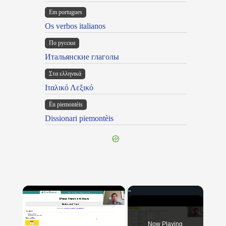
Em portugues
Os verbos italianos
По русски
Итальянские глаголы
Στα ελληνικά
Ιταλικό Λεξικό
Ën piemontèis
Dissionari piemontèis
×
Now Playing