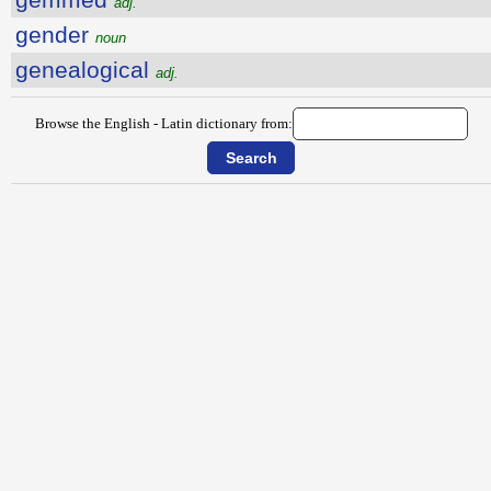
adj.
gender
noun
genealogical
adj.
Browse the English - Latin dictionary from: