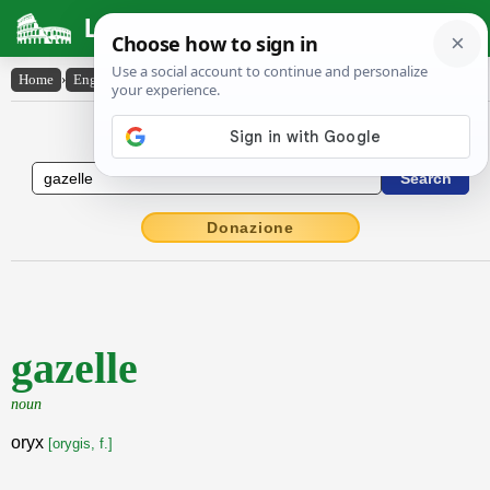
Latin Dictionary
Home
›
English-Latin
›
gazelle
English to Latin Dictionary
Donazione
gazelle
noun
oryx
[orygis, f.]