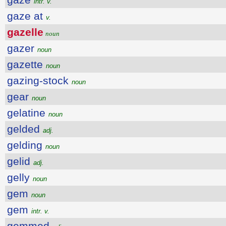
intr. v.
gaze at
v.
gazelle
noun
gazer
noun
gazette
noun
gazing-stock
noun
gear
noun
gelatine
noun
gelded
adj.
gelding
noun
gelid
adj.
gelly
noun
gem
noun
gem
intr. v.
gemmed