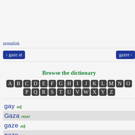
permalink
‹ gaze at
gazer ›
Browse the dictionary
A
B
C
D
E
F
G
H
I
J
K
L
M
N
O
P
Q
R
S
T
U
V
W
X
Y
Z
gay
adj.
Gaza
noun
gaze
adj.
gaze