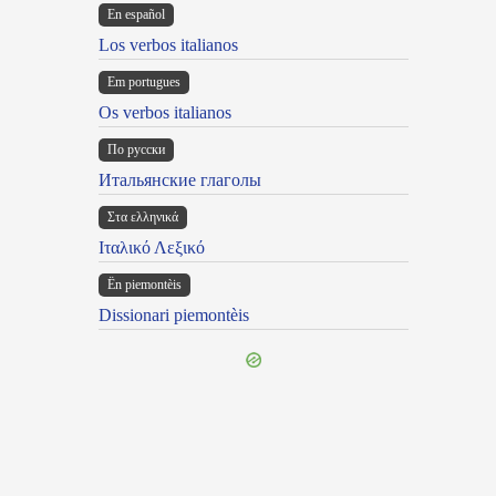
En español
Los verbos italianos
Em portugues
Os verbos italianos
По русски
Итальянские глаголы
Στα ελληνικά
Ιταλικό Λεξικό
Ën piemontèis
Dissionari piemontèis