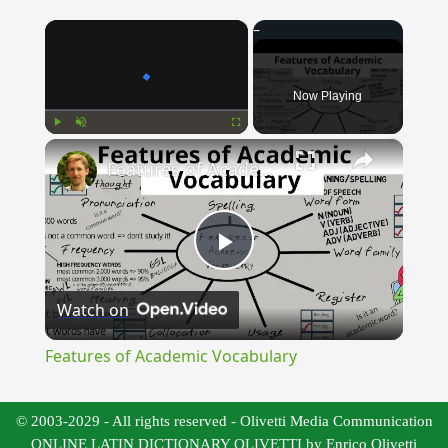
×
Now Playing
×
Play
Unmute
Fullscreen
Features of Academic Vocabulary
Play
Watch on
Video
Features of Academic Vocabulary
© 2003-2029 - All rights reserved - Olivetti Media Communication
ONLINE LATIN DICTIONARY OLIVETTI by Enrico Olivetti