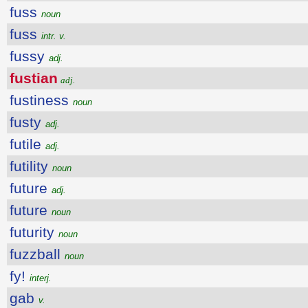
fuss
noun
fuss
intr. v.
fussy
adj.
fustian
adj.
fustiness
noun
fusty
adj.
futile
adj.
futility
noun
future
adj.
future
noun
futurity
noun
fuzzball
noun
fy!
interj.
gab
v.