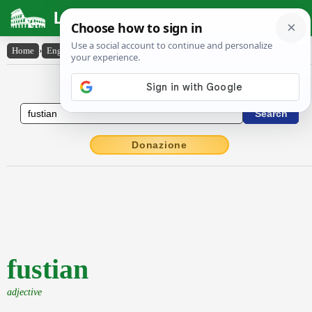
Latin Dictionary
Home
›
English-Latin
›
fustian
English to Latin Dictionary
Donazione
fustian
adjective