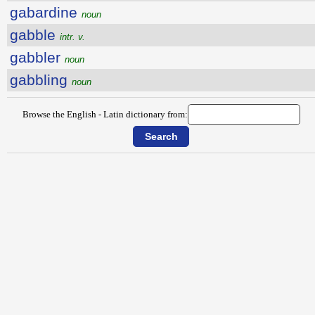
gabardine
noun
gabble
intr. v.
gabbler
noun
gabbling
noun
Browse the English - Latin dictionary from: