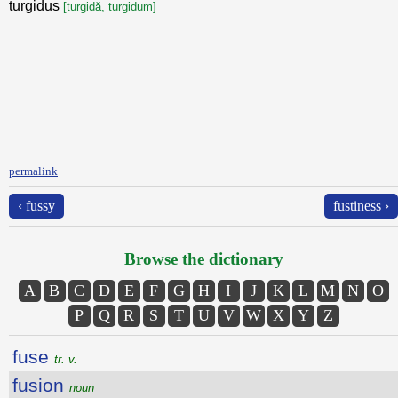
turgidus
[turgidă, turgidum]
permalink
‹ fussy
fustiness ›
Browse the dictionary
A
B
C
D
E
F
G
H
I
J
K
L
M
N
O
P
Q
R
S
T
U
V
W
X
Y
Z
fuse
tr. v.
fusion
noun