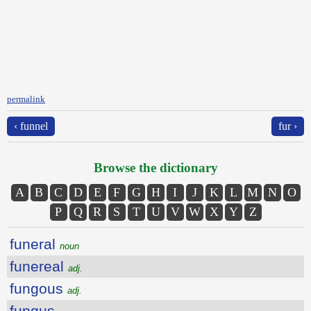
permalink
‹ funnel
fur ›
Browse the dictionary
A
B
C
D
E
F
G
H
I
J
K
L
M
N
O
P
Q
R
S
T
U
V
W
X
Y
Z
funeral
noun
funereal
adj.
fungous
adj.
fungus