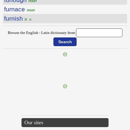
noun
furnace
noun
furnish
tr. v.
Browse the English - Latin dictionary from:
{{ID:FUNNY100}}
---CACHE---
Our sites