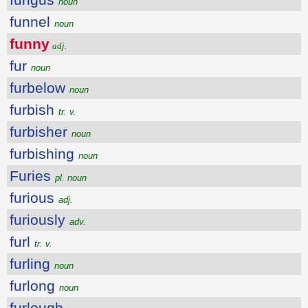
noun
funnel
noun
funny
adj.
fur
noun
furbelow
noun
furbish
tr. v.
furbisher
noun
furbishing
noun
Furies
pl. noun
furious
adj.
furiously
adv.
furl
tr. v.
furling
noun
furlong
noun
furlough