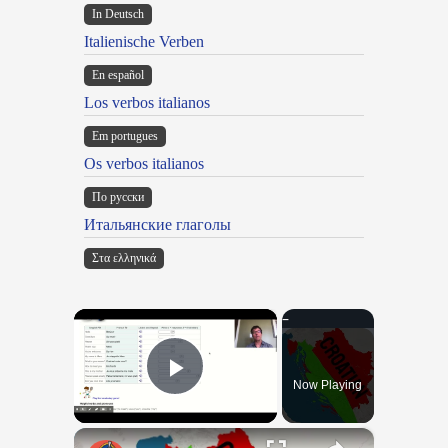
In Deutsch
Italienische Verben
En español
Los verbos italianos
Em portugues
Os verbos italianos
По русски
Итальянские глаголы
Στα ελληνικά
×
Now Playing
Play Video
×