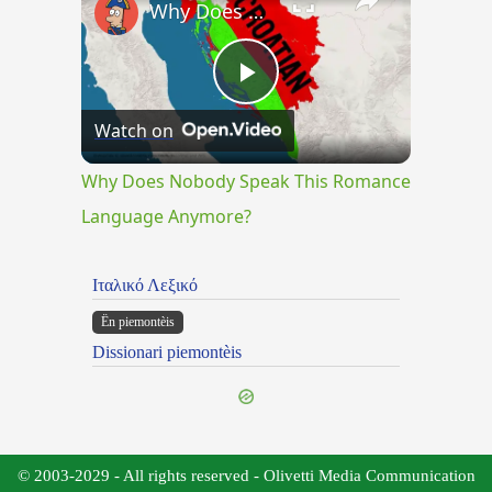
Why Does Nobody Speak This Romance Language Anymore?
Play
Watch on
Video
Why Does Nobody Speak This Romance
Language Anymore?
Ιταλικό Λεξικό
Ën piemontèis
Dissionari piemontèis
© 2003-2029 - All rights reserved - Olivetti Media Communication