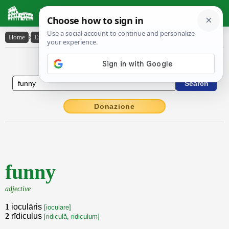
Latin Dictionary
Home
›
English-Latin
›
funny
English to Latin Dictionary
Donazione
funny
adjective
1
ioculāris
[ioculare]
2
rīdiculus
[ridiculă, ridiculum]