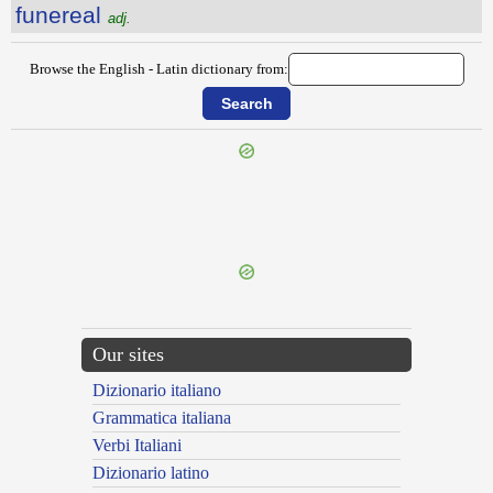
funereal
adj.
Browse the English - Latin dictionary from:
{{ID:FUME100}}
---CACHE---
Our sites
Dizionario italiano
Grammatica italiana
Verbi Italiani
Dizionario latino