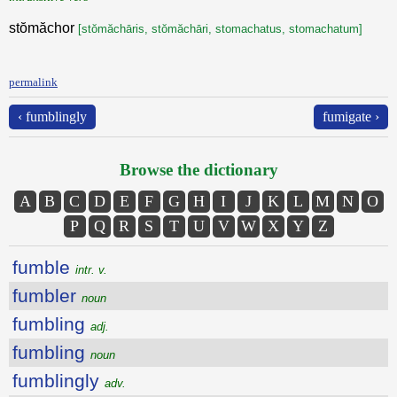
stŏmăchor
[stŏmăchāris, stŏmăchāri, stomachatus, stomachatum]
permalink
‹ fumblingly
fumigate ›
Browse the dictionary
A
B
C
D
E
F
G
H
I
J
K
L
M
N
O
P
Q
R
S
T
U
V
W
X
Y
Z
fumble
intr. v.
fumbler
noun
fumbling
adj.
fumbling
noun
fumblingly
adv.