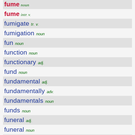
fume
noun
fume
intr. v.
fumigate
tr. v.
fumigation
noun
fun
noun
function
noun
functionary
adj.
fund
noun
fundamental
adj.
fundamentally
adv.
fundamentals
noun
funds
noun
funeral
adj.
funeral
noun