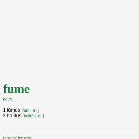
fume
noun
1
fūmus
[fumi, m.]
2
halitus
[halitūs, m.]
intransitive verb