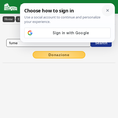
Latin Dictionary
Home
›
English-Latin
›
fume
English to Latin Dictionary
Donazione