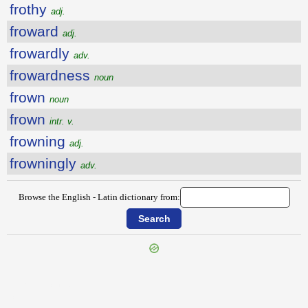
frothy
adj.
froward
adj.
frowardly
adv.
frowardness
noun
frown
noun
frown
intr. v.
frowning
adj.
frowningly
adv.
Browse the English - Latin dictionary from:
{{ID:FRONTISPIECE100}}
---CACHE---