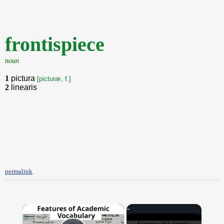
frontispiece
noun
1
pictura
[picturæ, f.]
2
linearis
permalink
×