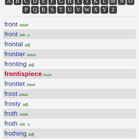
A
B
C
D
E
F
G
H
I
J
K
L
M
N
O
P
Q
R
S
T
U
V
W
X
Y
Z
front
noun
front
intr. v.
frontal
adj.
frontier
noun
fronting
adj.
frontispiece
noun
frontlet
noun
frost
noun
frosty
adj.
froth
noun
froth
intr. v.
frothing
adj.