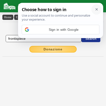
Latin Dictionary
Home
›
English-Latin
›
frontispiece
English to Latin Dictionary
Sign in with Google
Donazione