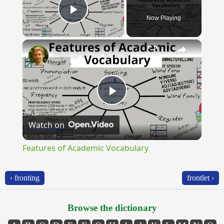
Now Playing
Play Video
×
Features of Academic Vocabulary
Play
Watch on
Video
Features of Academic Vocabulary
‹ fronting
frontlet ›
Browse the dictionary