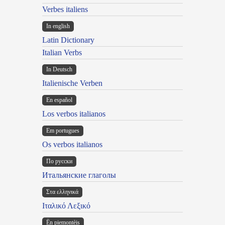
Verbes italiens
In english
Latin Dictionary
Italian Verbs
In Deutsch
Italienische Verben
En español
Los verbos italianos
Em portugues
Os verbos italianos
По русски
Итальянские глаголы
Στα ελληνικά
Ιταλικό Λεξικό
Ën piemontèis