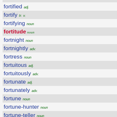
fortified
adj.
fortify
tr. v.
fortifying
noun
fortitude
noun
fortnight
noun
fortnightly
adv.
fortress
noun
fortuitous
adj.
fortuitously
adv.
fortunate
adj.
fortunately
adv.
fortune
noun
fortune-hunter
noun
fortune-teller
noun