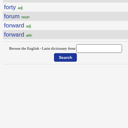
forty
adj.
forum
noun
forward
adj.
forward
adv.
Browse the English - Latin dictionary from: