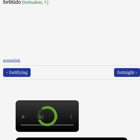
fortitūdo
[fortitudinis, f.]
permalink
‹ fortifying
fortnight ›
×
×