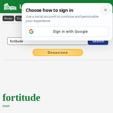
Latin Dictionary
Home
›
English-Latin
›
fortitude
English to Latin Dictionary
Donazione
fortitude
noun