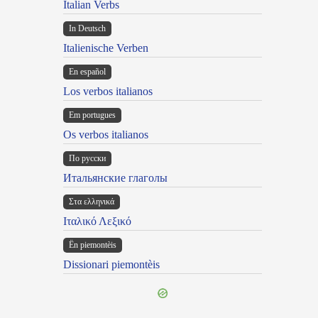
Italian Verbs
In Deutsch
Italienische Verben
En español
Los verbos italianos
Em portugues
Os verbos italianos
По русски
Итальянские глаголы
Στα ελληνικά
Ιταλικό Λεξικό
Ën piemontèis
Dissionari piemontèis