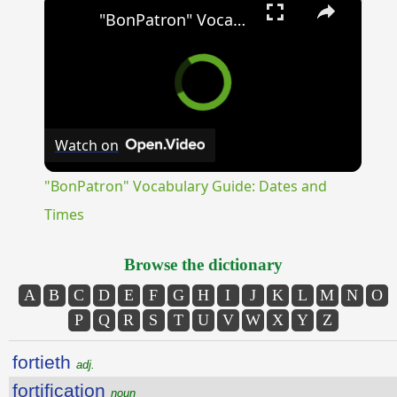
"BonPatron" Vocabulary Guide: Dates and Times
Watch on
"BonPatron" Vocabulary Guide: Dates and
Times
Browse the dictionary
A
B
C
D
E
F
G
H
I
J
K
L
M
N
O
P
Q
R
S
T
U
V
W
X
Y
Z
fortieth
adj.
fortification
noun