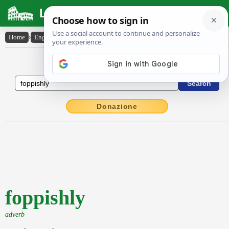
Latin Dictionary
Home
›
English-Latin
›
foppishly
English to Latin Dictionary
Donazione
foppishly
adverb