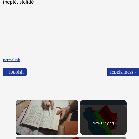
ineptè, stolidè
permalink
‹ foppish
foppishness ›
×
Now Playing
×
Unmute