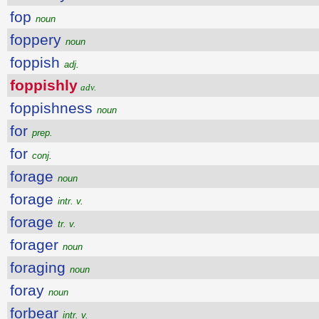
fop
noun
foppery
noun
foppish
adj.
foppishly
adv.
foppishness
noun
for
prep.
for
conj.
forage
noun
forage
intr. v.
forage
tr. v.
forager
noun
foraging
noun
foray
noun
forbear
intr. v.