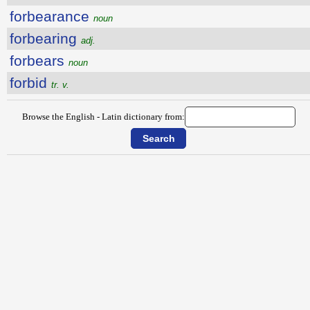
forbearance
noun
forbearing
adj.
forbears
noun
forbid
tr. v.
Browse the English - Latin dictionary from: