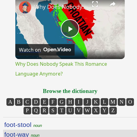
Why Does Nobody Speak This Romance Language Anymore?
Play
Watch on
Video
Why Does Nobody Speak This Romance
Language Anymore?
Browse the dictionary
A
B
C
D
E
F
G
H
I
J
K
L
M
N
O
P
Q
R
S
T
U
V
W
X
Y
Z
foot-stool
noun
foot-way
noun