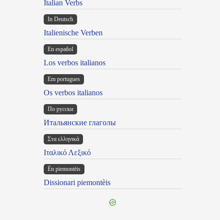
Italian Verbs
In Deutsch
Italienische Verben
En español
Los verbos italianos
Em portugues
Os verbos italianos
По русски
Итальянские глаголы
Στα ελληνικά
Ιταλικό Λεξικό
Ën piemontèis
Dissionari piemontèis