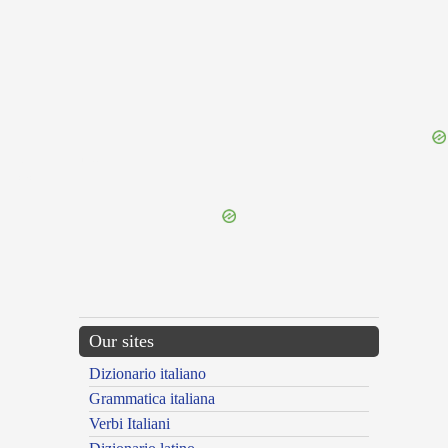
{{ID:FLESHLINESS100}}
---CACHE---
Our sites
Dizionario italiano
Grammatica italiana
Verbi Italiani