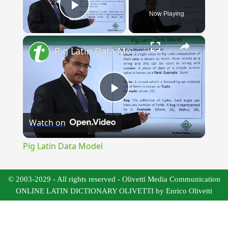
Now Playing
Play Video
×
Pig Latin Data Model
Play
Watch on
Video
Pig Latin Data Model
© 2003-2029 - All rights reserved - Olivetti Media Communication
ONLINE LATIN DICTIONARY OLIVETTI by Enrico Olivetti