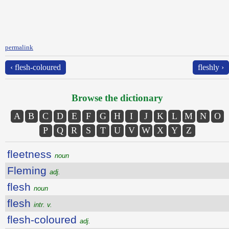
permalink
‹ flesh-coloured
fleshly ›
Browse the dictionary
A
B
C
D
E
F
G
H
I
J
K
L
M
N
O
P
Q
R
S
T
U
V
W
X
Y
Z
fleetness
noun
Fleming
adj.
flesh
noun
flesh
intr. v.
flesh-coloured
adj.