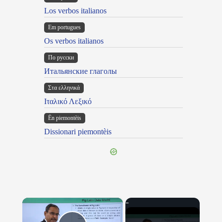
Los verbos italianos
Em portugues
Os verbos italianos
По русски
Итальянские глаголы
Στα ελληνικά
Ιταλικό Λεξικό
Ën piemontèis
Dissionari piemontèis
×