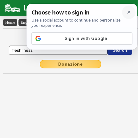
Latin Dictionary
Home
›
English-Latin
›
fleshliness
English to Latin Dictionary
Donazione