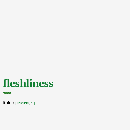
fleshliness
noun
libīdo
[libidinis, f.]