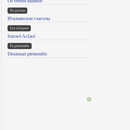
Os verbos italianos
По русски
Итальянские глаголы
Στα ελληνικά
Ιταλικό Λεξικό
Ën piemontèis
Dissionari piemontèis