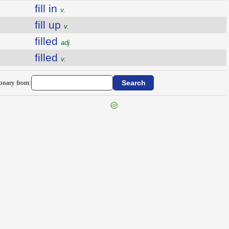
fill in
v.
fill up
v.
filled
adj.
filled
v.
ionary from: