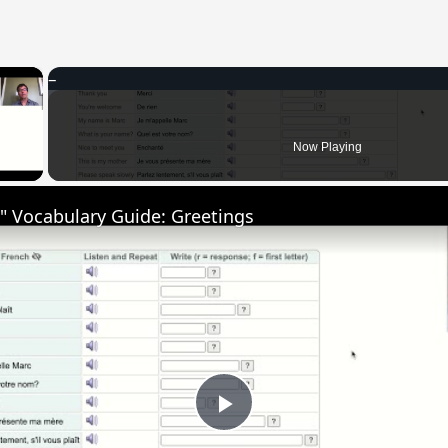
×
 Video
Now Playing
" Vocabulary Guide: Greetings
Play