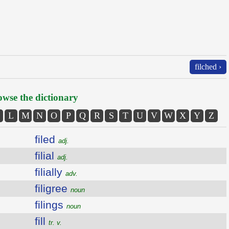
filched ›
wse the dictionary
L
M
N
O
P
Q
R
S
T
U
V
W
X
Y
Z
filed
adj.
filial
adj.
filially
adv.
filigree
noun
filings
noun
fill
tr. v.