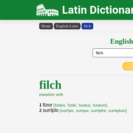
Latin Dictiona
Home
›
English-Latin
›
filch
English
filch
transitive verb
1
fūror
[fūrāris, fūrāri, furatus, furatum]
2
surrĭpĭo
[surrĭpis, surripui, surrĭpěre, surreptum]