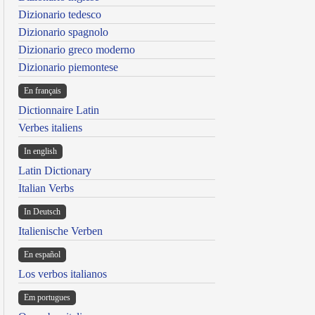
Dizionario tedesco
Dizionario spagnolo
Dizionario greco moderno
Dizionario piemontese
En français
Dictionnaire Latin
Verbes italiens
In english
Latin Dictionary
Italian Verbs
In Deutsch
Italienische Verben
En español
Los verbos italianos
Em portugues