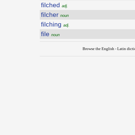
filched
adj.
filcher
noun
filching
adj.
file
noun
Browse the English - Latin dict