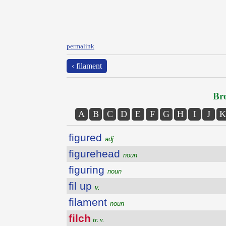
permalink
‹ filament
Bro
A
B
C
D
E
F
G
H
I
J
K
figured
adj.
figurehead
noun
figuring
noun
fil up
v.
filament
noun
filch
tr. v.