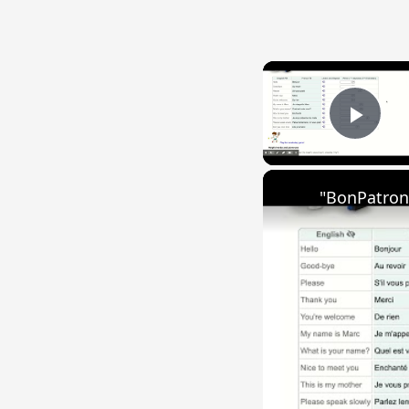
Play
"BonPatron