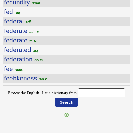
fecundity
noun
fed
adj.
federal
adj.
federate
intr. v.
federate
tr. v.
federated
adj.
federation
noun
fee
noun
feebkeness
noun
Browse the English - Latin dictionary from:
{{ID:FEATURE100}}