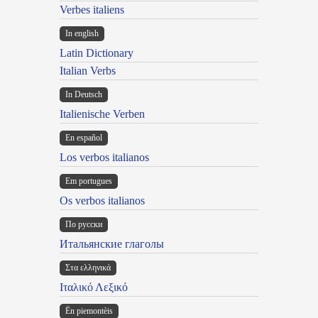
Verbes italiens
In english
Latin Dictionary
Italian Verbs
In Deutsch
Italienische Verben
En español
Los verbos italianos
Em portugues
Os verbos italianos
По русски
Итальянские глаголы
Στα ελληνικά
Ιταλικό Λεξικό
Ën piemontèis