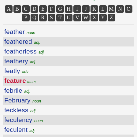
A
B
C
D
E
F
G
H
I
J
K
L
M
N
O
P
Q
R
S
T
U
V
W
X
Y
Z
feather
noun
feathered
adj.
featherless
adj.
feathery
adj.
featly
adv.
feature
noun
febrile
adj.
February
noun
feckless
adj.
feculency
noun
feculent
adj.