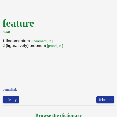
feature
noun
1
līneamentum
[lineamenti, n.]
2
(figuratively) proprium
[proprii, n.]
permalink
‹ featly
febrile ›
Browse the dictionary