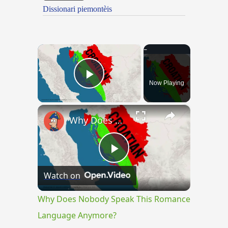
Dissionari piemontèis
×
Now Playing
Play Video
×
Why Does Nobody Speak This Romance Language Anymore?
Play
Watch on
Video
Why Does Nobody Speak This Romance
Language Anymore?