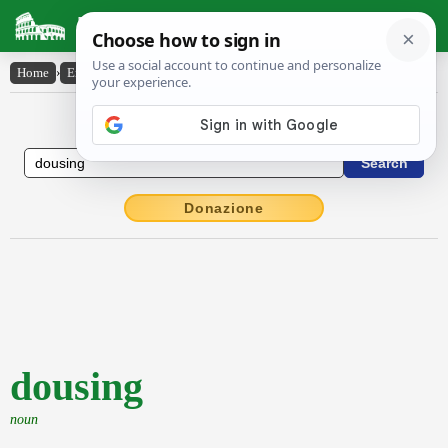
Latin Dictionary
Home
›
English-Latin
›
dousing
English to Latin Dictionary
Donazione
dousing
noun