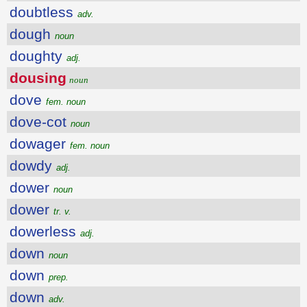
doubtless
adv.
dough
noun
doughty
adj.
dousing
noun
dove
fem. noun
dove-cot
noun
dowager
fem. noun
dowdy
adj.
dower
noun
dower
tr. v.
dowerless
adj.
down
noun
down
prep.
down
adv.