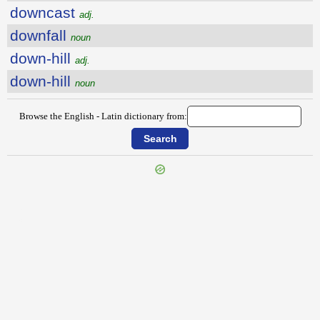
downcast
adj.
downfall
noun
down-hill
adj.
down-hill
noun
Browse the English - Latin dictionary from:
{{ID:DOUSING100}}
---CACHE---