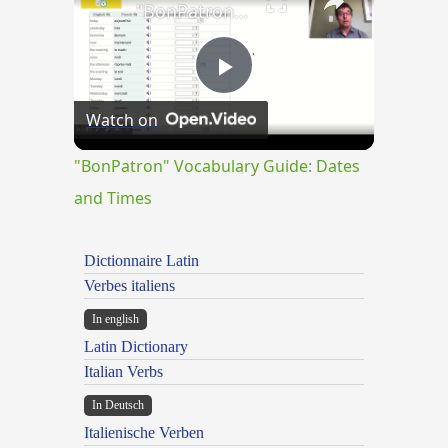
"BonPatron" Vocabulary Guide: Dates and Times
Play
Watch on
Video
"BonPatron" Vocabulary Guide: Dates
and Times
Dictionnaire Latin
Verbes italiens
In english
Latin Dictionary
Italian Verbs
In Deutsch
Italienische Verben