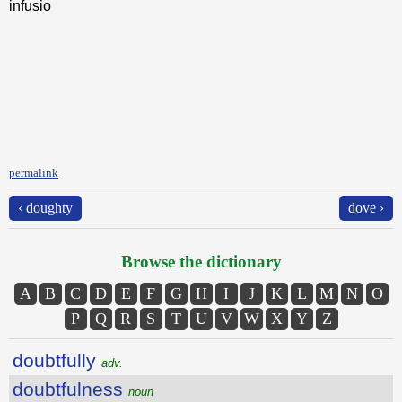
infusio
permalink
‹ doughty
dove ›
Browse the dictionary
A
B
C
D
E
F
G
H
I
J
K
L
M
N
O
P
Q
R
S
T
U
V
W
X
Y
Z
doubtfully
adv.
doubtfulness
noun