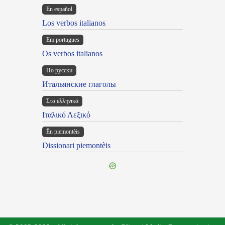
En español
Los verbos italianos
Em portugues
Os verbos italianos
По русски
Итальянские глаголы
Στα ελληνικά
Ιταλικό Λεξικό
Ën piemontèis
Dissionari piemontèis