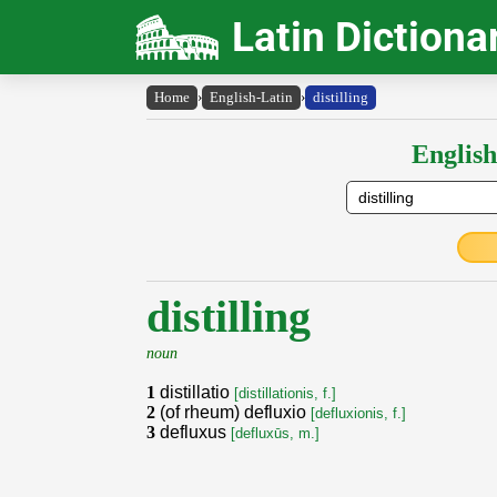
Latin Dictiona
Home
›
English-Latin
›
distilling
English
distilling
noun
1
distillatio
[distillationis, f.]
2
(of rheum) defluxio
[defluxionis, f.]
3
defluxus
[defluxūs, m.]