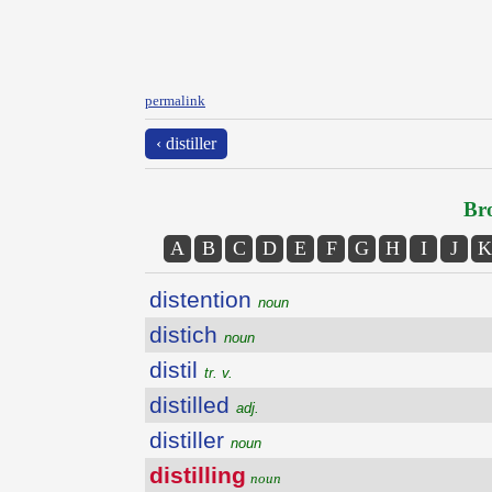
permalink
‹ distiller
Bro
A
B
C
D
E
F
G
H
I
J
K
distention
noun
distich
noun
distil
tr. v.
distilled
adj.
distiller
noun
distilling
noun