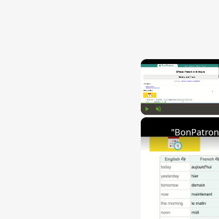
Play
Unmute
"BonPatron