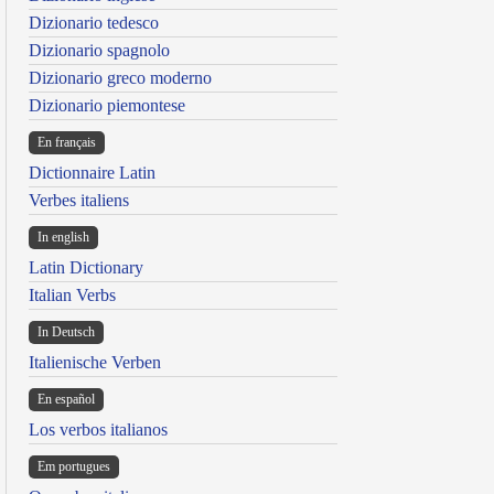
Dizionario tedesco
Dizionario spagnolo
Dizionario greco moderno
Dizionario piemontese
En français
Dictionnaire Latin
Verbes italiens
In english
Latin Dictionary
Italian Verbs
In Deutsch
Italienische Verben
En español
Los verbos italianos
Em portugues