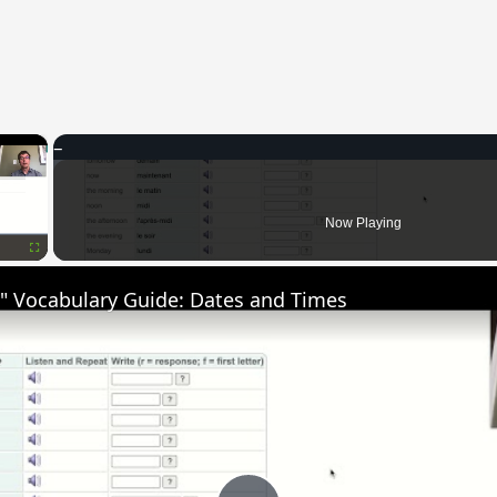
×
Now Playing
Fullscreen
" Vocabulary Guide: Dates and Times