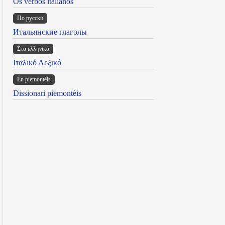
Os verbos italianos
По русски
Итальянские глаголы
Στα ελληνικά
Ιταλικό Λεξικό
Ën piemontèis
Dissionari piemontèis