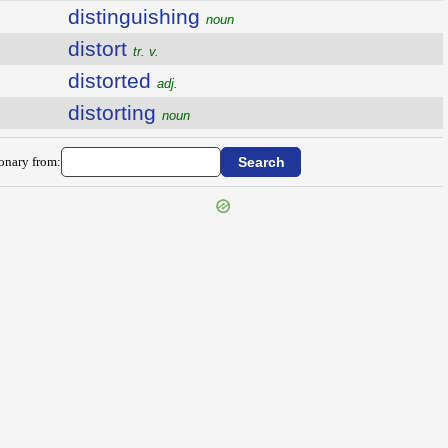
distinguishing
noun
distort
tr. v.
distorted
adj.
distorting
noun
ionary from: