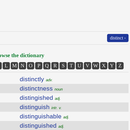
distinct ›
wse the dictionary
L
M
N
O
P
Q
R
S
T
U
V
W
X
Y
Z
distinctly
adv.
distinctness
noun
distingished
adj.
distinguish
intr. v.
distinguishable
adj.
distinguished
adj.