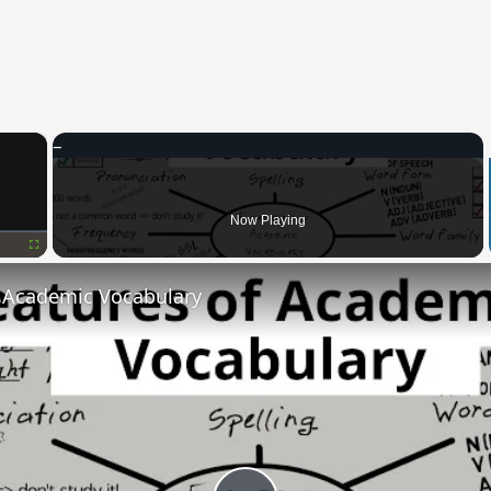
×
Now Playing
Fullscreen
f Academic Vocabulary