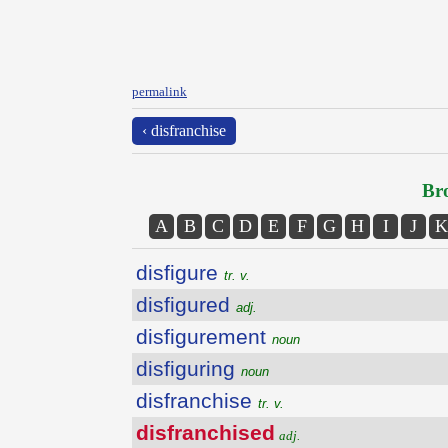
permalink
‹ disfranchise
Bro
A
B
C
D
E
F
G
H
I
J
K
disfigure
tr. v.
disfigured
adj.
disfigurement
noun
disfiguring
noun
disfranchise
tr. v.
disfranchised
adj.