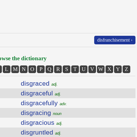
disfranchisement ›
wse the dictionary
L
M
N
O
P
Q
R
S
T
U
V
W
X
Y
Z
disgraced
adj.
disgraceful
adj.
disgracefully
adv.
disgracing
noun
disgracious
adj.
disgruntled
adj.