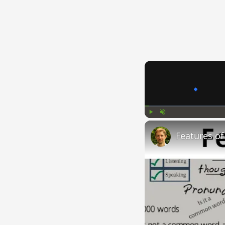
Play
Unmute
Features o