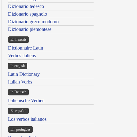
Dizionario tedesco
Dizionario spagnolo
Dizionario greco moderno
Dizionario piemontese
En français
Dictionnaire Latin
Verbes italiens
In english
Latin Dictionary
Italian Verbs
In Deutsch
Italienische Verben
En español
Los verbos italianos
Em portugues