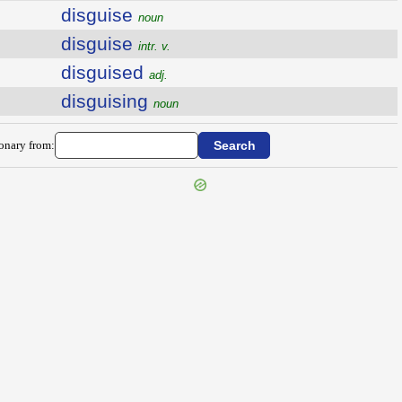
disguise
noun
disguise
intr. v.
disguised
adj.
disguising
noun
ionary from: