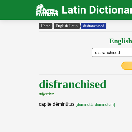
Latin Dictiona
Home
›
English-Latin
›
disfranchised
English
disfranchised
adjective
capite dēminūtus
[deminută, deminutum]