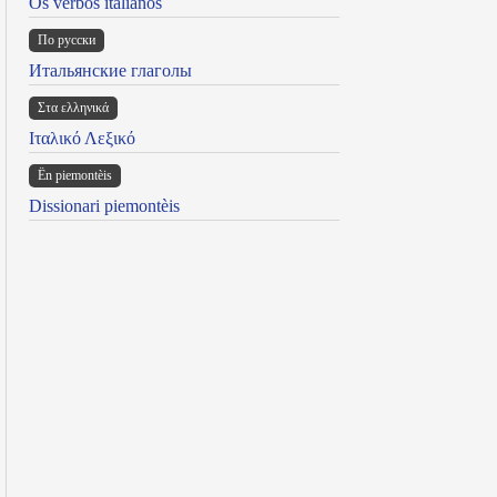
Os verbos italianos
По русски
Итальянские глаголы
Στα ελληνικά
Ιταλικό Λεξικό
Ën piemontèis
Dissionari piemontèis