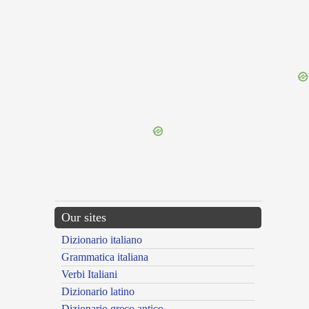
{{ID:DIAPASON100}}
---CACHE---
Our sites
Dizionario italiano
Grammatica italiana
Verbi Italiani
Dizionario latino
Dizionario greco antico