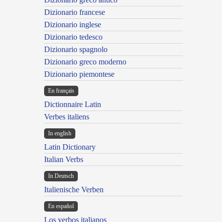
Dizionario francese
Dizionario inglese
Dizionario tedesco
Dizionario spagnolo
Dizionario greco moderno
Dizionario piemontese
En français
Dictionnaire Latin
Verbes italiens
In english
Latin Dictionary
Italian Verbs
In Deutsch
Italienische Verben
En español
Los verbos italianos