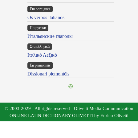
Em portugues
Os verbos italianos
По русски
Итальянские глаголы
Στα ελληνικά
Ιταλικό Λεξικό
Ën piemontèis
Dissionari piemontèis
© 2003-2029 - All rights reserved - Olivetti Media Communication
ONLINE LATIN DICTIONARY OLIVETTI by Enrico Olivetti