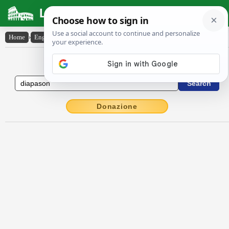
Latin Dictionary
Home
›
English-Latin
›
diapason
English to Latin Dictionary
Donazione