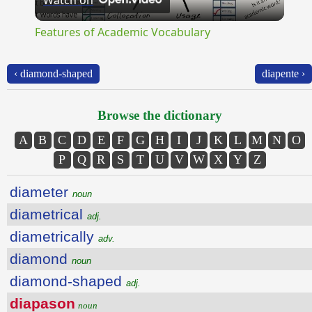
Watch on
Video
Features of Academic Vocabulary
‹ diamond-shaped
diapente ›
Browse the dictionary
A
B
C
D
E
F
G
H
I
J
K
L
M
N
O
P
Q
R
S
T
U
V
W
X
Y
Z
diameter
noun
diametrical
adj.
diametrically
adv.
diamond
noun
diamond-shaped
adj.
diapason
noun