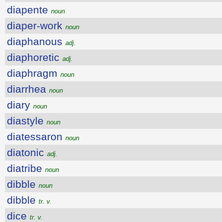
diapente
noun
diaper-work
noun
diaphanous
adj.
diaphoretic
adj.
diaphragm
noun
diarrhea
noun
diary
noun
diastyle
noun
diatessaron
noun
diatonic
adj.
diatribe
noun
dibble
noun
dibble
tr. v.
dice
tr. v.