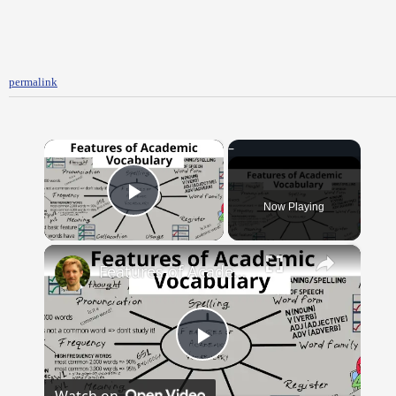
permalink
×
Now Playing
Play Video
×
Features of Academic Vocabulary
Play