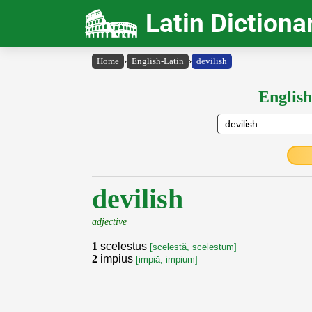
Latin Dictiona
Home
›
English-Latin
›
devilish
English
devilish
adjective
1
scelestus
[scelestă, scelestum]
2
impius
[impiă, impium]