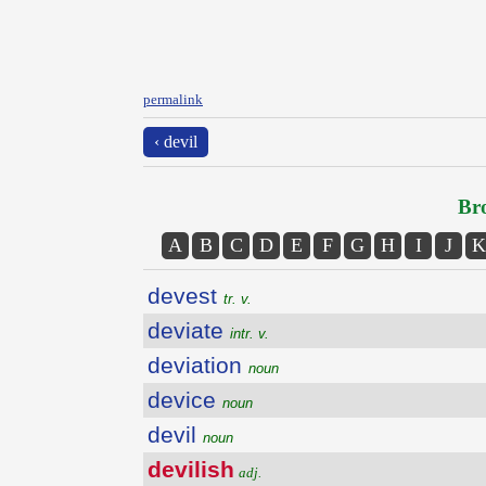
permalink
‹ devil
Bro
A
B
C
D
E
F
G
H
I
J
K
devest
tr. v.
deviate
intr. v.
deviation
noun
device
noun
devil
noun
devilish
adj.