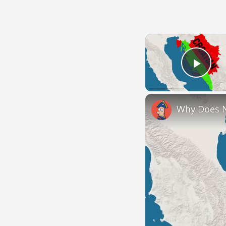
Play
Why Does 