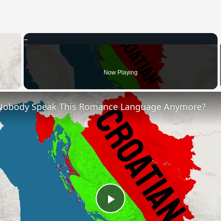
×
 Video
Now Playing
Nobody Speak This Romance Language Anymore?
Play