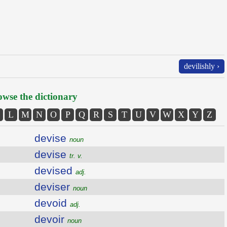
devilishly ›
wse the dictionary
L
M
N
O
P
Q
R
S
T
U
V
W
X
Y
Z
devise
noun
devise
tr. v.
devised
adj.
deviser
noun
devoid
adj.
devoir
noun