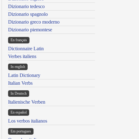
Dizionario tedesco
Dizionario spagnolo
Dizionario greco moderno
Dizionario piemontese
En français
Dictionnaire Latin
Verbes italiens
In english
Latin Dictionary
Italian Verbs
In Deutsch
Italienische Verben
En español
Los verbos italianos
Em portugues