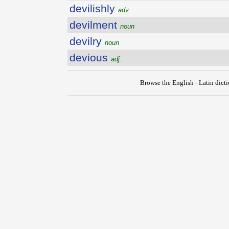
devilishly
adv.
devilment
noun
devilry
noun
devious
adj.
Browse the English - Latin dict