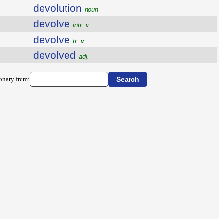
devolution
noun
devolve
intr. v.
devolve
tr. v.
devolved
adj.
ionary from: