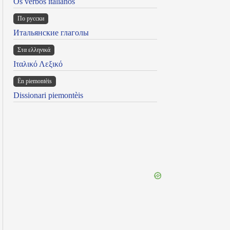
Os verbos italianos
По русски
Итальянские глаголы
Στα ελληνικά
Ιταλικό Λεξικό
Ën piemontèis
Dissionari piemontèis