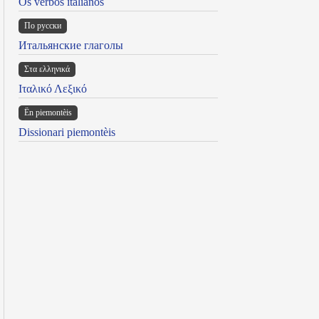
Os verbos italianos
По русски
Итальянские глаголы
Στα ελληνικά
Ιταλικό Λεξικό
Ën piemontèis
Dissionari piemontèis