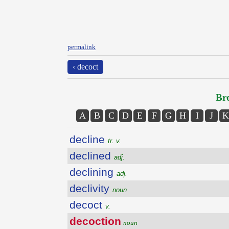
permalink
‹ decoct
Bro
A
B
C
D
E
F
G
H
I
J
K
decline
tr. v.
declined
adj.
declining
adj.
declivity
noun
decoct
v.
decoction
noun