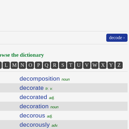
decode ›
wse the dictionary
L
M
N
O
P
Q
R
S
T
U
V
W
X
Y
Z
decomposition
noun
decorate
tr. v.
decorated
adj.
decoration
noun
decorous
adj.
decorously
adv.