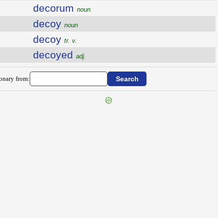
decorum
noun
decoy
noun
decoy
tr. v.
decoyed
adj.
ionary from: