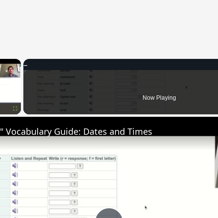
×
Now Playing
Fullscreen
" Vocabulary Guide: Dates and Times