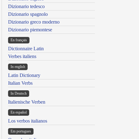
Dizionario tedesco
Dizionario spagnolo
Dizionario greco moderno
Dizionario piemontese
En français
Dictionnaire Latin
Verbes italiens
In english
Latin Dictionary
Italian Verbs
In Deutsch
Italienische Verben
En español
Los verbos italianos
Em portugues