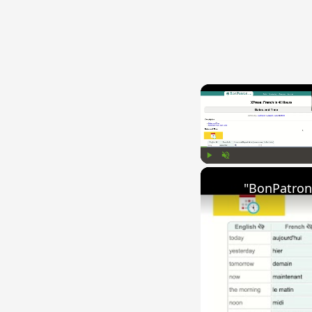
Play
Unmute
"BonPatron