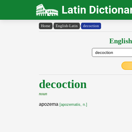
Latin Dictiona
Home
›
English-Latin
›
decoction
English
decoction
noun
apozema
[apozematis, n.]