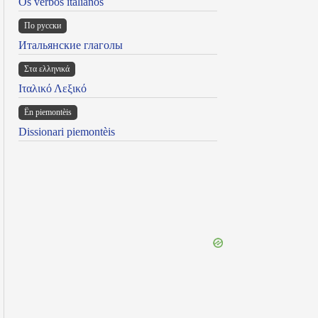
Os verbos italianos
По русски
Итальянские глаголы
Στα ελληνικά
Ιταλικό Λεξικό
Ën piemontèis
Dissionari piemontèis