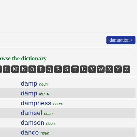
damnation ›
wse the dictionary
L
M
N
O
P
Q
R
S
T
U
V
W
X
Y
Z
damp
noun
damp
intr. v.
dampness
noun
damsel
noun
damson
noun
dance
noun