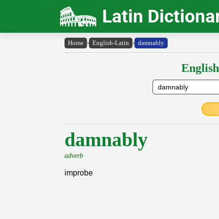
Latin Dictiona
Home
›
English-Latin
›
damnably
English
damnably
adverb
improbe