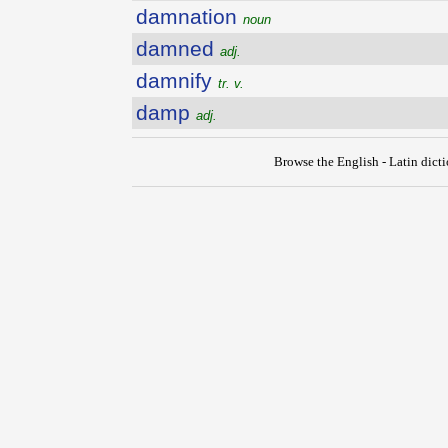
damnation
noun
damned
adj.
damnify
tr. v.
damp
adj.
Browse the English - Latin dict