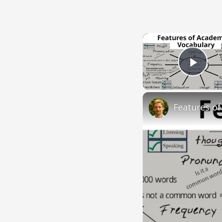
Play
Features o