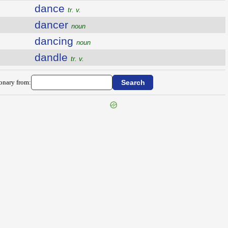
dance
tr. v.
dancer
noun
dancing
noun
dandle
tr. v.
ionary from: