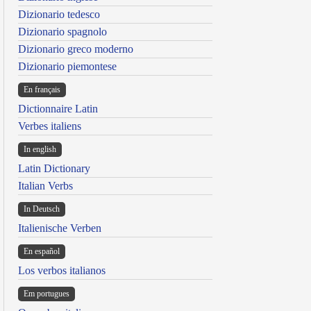
Dizionario tedesco
Dizionario spagnolo
Dizionario greco moderno
Dizionario piemontese
En français
Dictionnaire Latin
Verbes italiens
In english
Latin Dictionary
Italian Verbs
In Deutsch
Italienische Verben
En español
Los verbos italianos
Em portugues