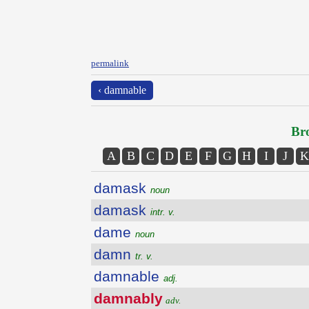
permalink
‹ damnable
Bro
A
B
C
D
E
F
G
H
I
J
K
damask
noun
damask
intr. v.
dame
noun
damn
tr. v.
damnable
adj.
damnably
adv.