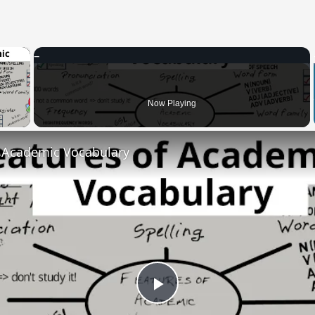
×
 Video
Now Playing
f Academic Vocabulary
Play