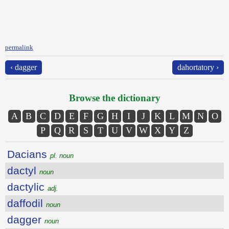
permalink
‹ dagger
dahortatory ›
Browse the dictionary
A
B
C
D
E
F
G
H
I
J
K
L
M
N
O
P
Q
R
S
T
U
V
W
X
Y
Z
Dacians
pl. noun
dactyl
noun
dactylic
adj.
daffodil
noun
dagger
noun