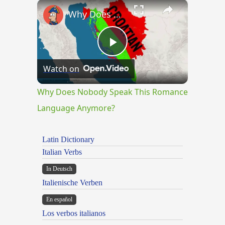
×
Play
Unmute
Fullscreen
Why Does Nobody Speak This Romance Language Anymore?
Play
Watch on
Video
Why Does Nobody Speak This Romance
Language Anymore?
Latin Dictionary
Italian Verbs
In Deutsch
Italienische Verben
En español
Los verbos italianos