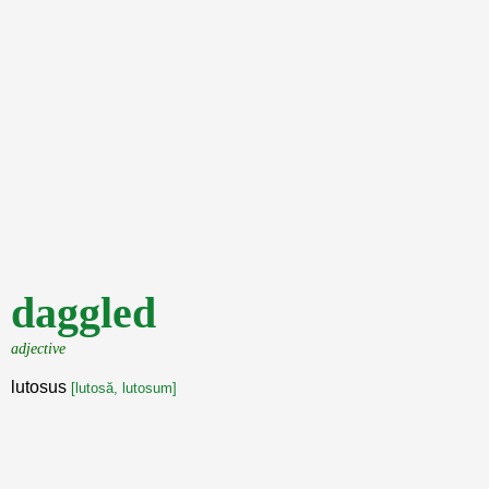
daggled
adjective
lutosus
[lutosă, lutosum]