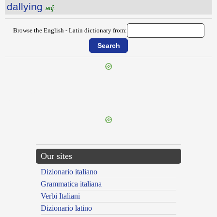
dallying
adj.
Browse the English - Latin dictionary from:
{{ID:DAGGLED100}}
---CACHE---
Our sites
Dizionario italiano
Grammatica italiana
Verbi Italiani
Dizionario latino