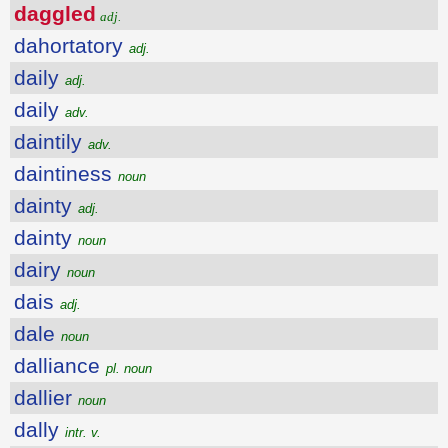
daggled
adj.
dahortatory
adj.
daily
adj.
daily
adv.
daintily
adv.
daintiness
noun
dainty
adj.
dainty
noun
dairy
noun
dais
adj.
dale
noun
dalliance
pl. noun
dallier
noun
dally
intr. v.