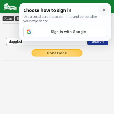
Latin Dictionary
Home
›
English-Latin
›
daggled
English to Latin Dictionary
Donazione