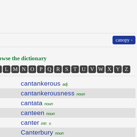
canopy ›
wse the dictionary
L
M
N
O
P
Q
R
S
T
U
V
W
X
Y
Z
cantankerous
adj.
cantankerousness
noun
cantata
noun
canteen
noun
canter
intr. v.
Canterbury
noun