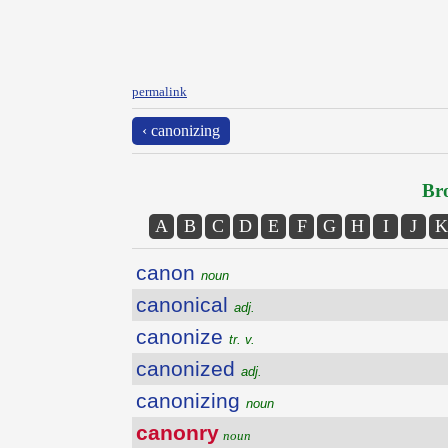
permalink
‹ canonizing
Bro
A
B
C
D
E
F
G
H
I
J
K
canon
noun
canonical
adj.
canonize
tr. v.
canonized
adj.
canonizing
noun
canonry
noun