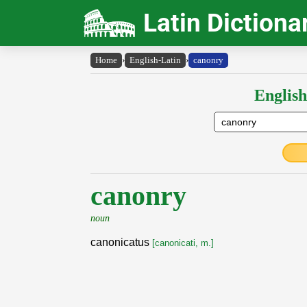
Latin Dictiona
Home
›
English-Latin
›
canonry
English
canonry
noun
canonicatus
[canonicati, m.]