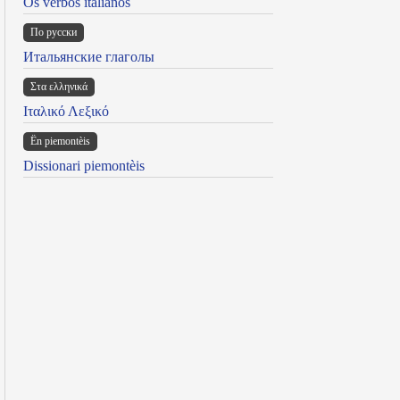
Os verbos italianos
По русски
Итальянские глаголы
Στα ελληνικά
Ιταλικό Λεξικό
Ën piemontèis
Dissionari piemontèis