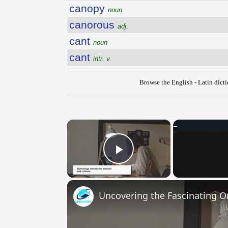
canopy
noun
canorous
adj.
cant
noun
cant
intr. v.
Browse the English - Latin dict
×
Play Video