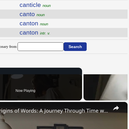
canticle
noun
canto
noun
canton
noun
canton
intr. v.
ionary from:
Now Playing
×
Uncovering the Fascinating Origins of Words: A Journey Through Time with Dictionaries