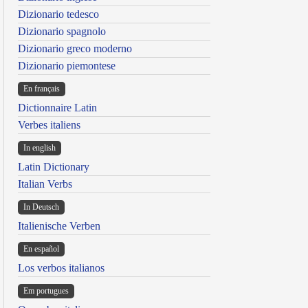
Dizionario tedesco
Dizionario spagnolo
Dizionario greco moderno
Dizionario piemontese
En français
Dictionnaire Latin
Verbes italiens
In english
Latin Dictionary
Italian Verbs
In Deutsch
Italienische Verben
En español
Los verbos italianos
Em portugues