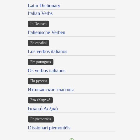
Latin Dictionary
Italian Verbs
In Deutsch
Italienische Verben
En español
Los verbos italianos
Em portugues
Os verbos italianos
По русски
Итальянские глаголы
Στα ελληνικά
Ιταλικό Λεξικό
Ën piemontèis
Dissionari piemontèis