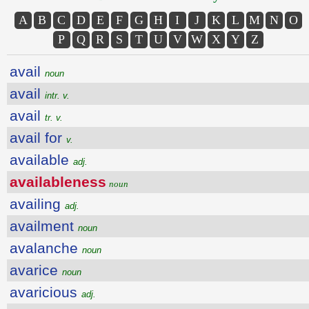
A
B
C
D
E
F
G
H
I
J
K
L
M
N
O
P
Q
R
S
T
U
V
W
X
Y
Z
avail
noun
avail
intr. v.
avail
tr. v.
avail for
v.
available
adj.
availableness
noun
availing
adj.
availment
noun
avalanche
noun
avarice
noun
avaricious
adj.