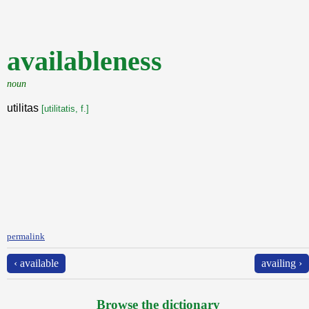
availableness
noun
utilitas
[utilitatis, f.]
permalink
‹ available
availing ›
Browse the dictionary