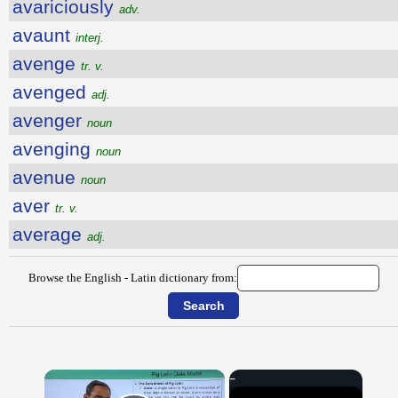
avariciously
adv.
avaunt
interj.
avenge
tr. v.
avenged
adj.
avenger
noun
avenging
noun
avenue
noun
aver
tr. v.
average
adj.
Browse the English - Latin dictionary from:
×