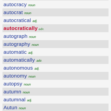
autocracy
noun
autocrat
noun
autocratical
adj.
autocratically
adv.
autograph
noun
autography
noun
automatic
adj.
automatically
adv.
autonomous
adj.
autonomy
noun
autopsy
noun
autumn
noun
autumnal
adj.
Autun
noun