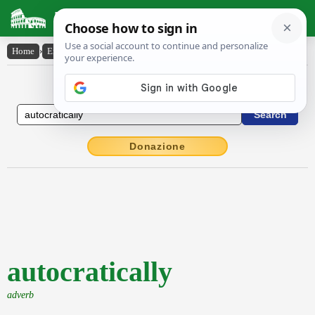
Latin Dictionary
Home
›
English-Latin
›
autocratically
English to Latin Dictionary
Donazione
autocratically
adverb