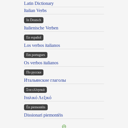
Latin Dictionary
Italian Verbs
In Deutsch
Italienische Verben
En español
Los verbos italianos
Em portugues
Os verbos italianos
По русски
Итальянские глаголы
Στα ελληνικά
Ιταλικό Λεξικό
Ën piemontèis
Dissionari piemontèis