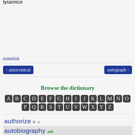
tyrannice
permalink
‹ autocratical
autograph ›
Browse the dictionary
A
B
C
D
E
F
G
H
I
J
K
L
M
N
O
P
Q
R
S
T
U
V
W
X
Y
Z
authorize
tr. v.
autobiography
adv.