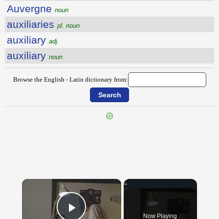
Auvergne
noun
auxiliaries
pl. noun
auxiliary
adj.
auxiliary
noun
Browse the English - Latin dictionary from:
{{ID:AUTOCRATICALLY100}}
---CACHE---
×
Now Playing