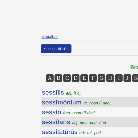
permalink
‹ sessitatūrūs
Bro
A
B
C
D
E
F
G
H
I
J
K
sessĭlis
adj. II cl.
sessĭmōnĭum
nt. noun II decl.
sessĭo
fem. noun III decl.
sessĭtans
adj. pres. part. II cl.
sessitatūrūs
adj. fut. part.