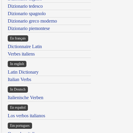
Dizionario tedesco
Dizionario spagnolo
Dizionario greco moderno
Dizionario piemontese
En français
Dictionnaire Latin
Verbes italiens
In english
Latin Dictionary
Italian Verbs
In Deutsch
Italienische Verben
En español
Los verbos italianos
Em portugues