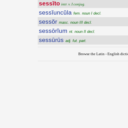
sessĭto
intr. v. I conjug.
sessĭuncŭla
fem. noun I decl.
sessŏr
masc. noun III decl.
sessōrĭum
nt. noun II decl.
sessūrūs
adj. fut. part.
Browse the Latin - English dict