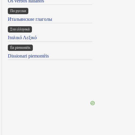
Os verbos italianos
По русски
Итальянские глаголы
Στα ελληνικά
Ιταλικό Λεξικό
Ën piemontèis
Dissionari piemontèis