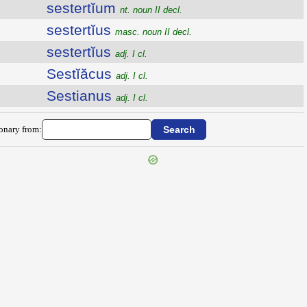
sestertĭum
nt. noun II decl.
sestertĭus
masc. noun II decl.
sestertĭus
adj. I cl.
Sestĭăcus
adj. I cl.
Sestianus
adj. I cl.
ionary from: