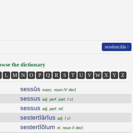
sessĭuncŭla ›
wse the dictionary
L
M
N
O
P
Q
R
S
T
U
V
W
X
Y
Z
sessŭs
masc. noun IV decl.
sessus
adj. perf. part. I cl.
sessus
adj. perf. inf.
sestertĭārĭus
adj. I cl.
sestertĭŏlum
nt. noun II decl.