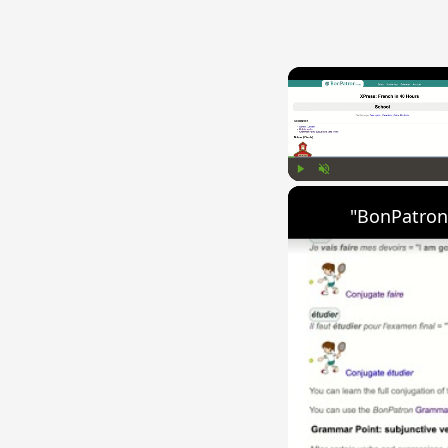
Play
Unmute
"BonPatron