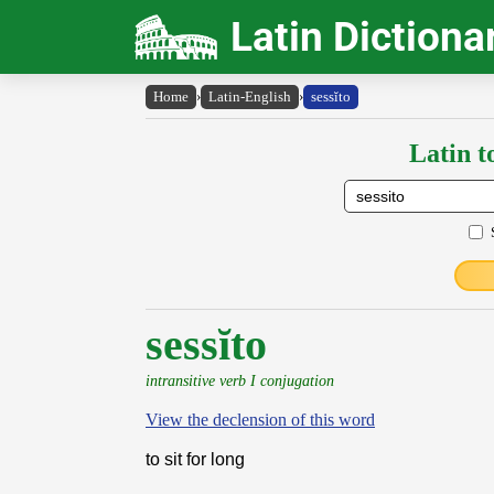
Latin Dictiona
Home
›
Latin-English
›
sessĭto
Latin t
sessĭto
intransitive verb I conjugation
View the declension of this word
to sit for long