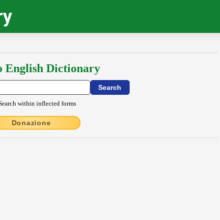
ry
o English Dictionary
Search within inflected forms
Donazione