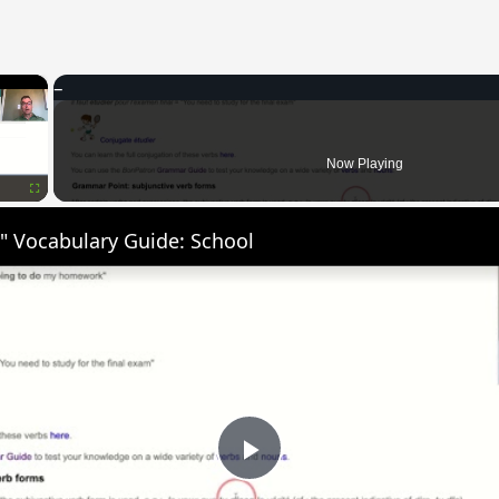
×
Now Playing
Fullscreen
" Vocabulary Guide: School
Play