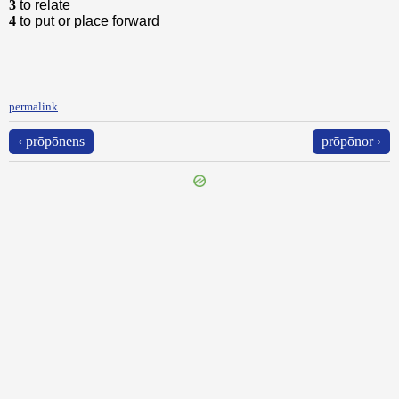
3
to relate
4
to put or place forward
permalink
‹ prōpōnens
prōpōnor ›