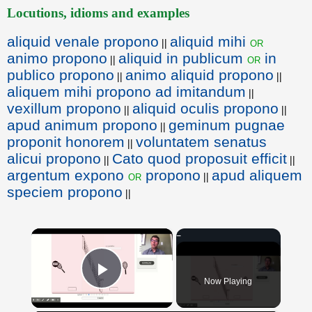
Locutions, idioms and examples
aliquid venale propono
aliquid mihi
or
||
animo propono
aliquid in publicum
in
or
||
publico propono
animo aliquid propono
||
||
aliquem mihi propono ad imitandum
||
vexillum propono
aliquid oculis propono
||
||
apud animum propono
geminum pugnae
||
proponit honorem
voluntatem senatus
||
alicui propono
Cato quod proposuit efficit
||
||
argentum expono
propono
apud aliquem
or
||
speciem propono
||
×
Now Playing
Play Video