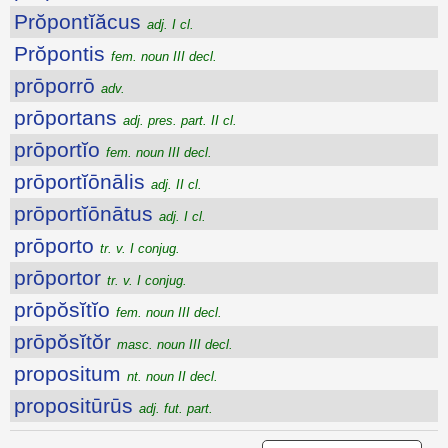
Prŏpontĭăcus
adj. I cl.
Prŏpontis
fem. noun III decl.
prōporrō
adv.
prōportans
adj. pres. part. II cl.
prōportĭo
fem. noun III decl.
prōportĭōnālis
adj. II cl.
prōportĭōnātus
adj. I cl.
prōporto
tr. v. I conjug.
prōportor
tr. v. I conjug.
prōpŏsĭtĭo
fem. noun III decl.
prōpŏsĭtŏr
masc. noun III decl.
propositum
nt. noun II decl.
propositūrūs
adj. fut. part.