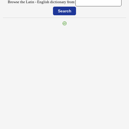
Browse the Latin - English dictionary from:
{{ID:PROPONO100}}
---CACHE---