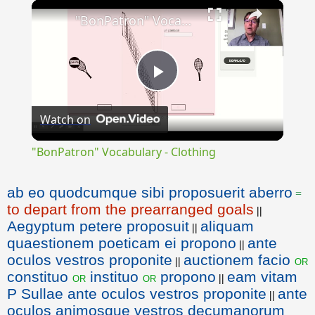
×
"BonPatron" Vocabulary - Clothing
Play
Watch on
Video
"BonPatron" Vocabulary - Clothing
ab eo quodcumque sibi proposuerit aberro
=
to depart from the prearranged goals
||
Aegyptum petere proposuit
aliquam
||
quaestionem poeticam ei propono
ante
||
oculos vestros proponite
auctionem facio
or
||
constituo
instituo
propono
eam vitam
or
or
||
P Sullae ante oculos vestros proponite
ante
||
oculos animosque vestros decumanorum