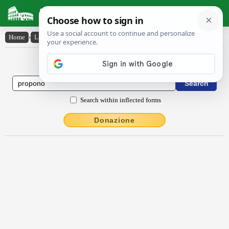
Latin Dictionary
Home
›
Latin-English
›
prōpōno
Latin to English Dictionary
Search within inflected forms
Donazione