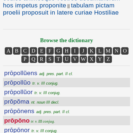
hos impetus proponite
tabulam pictam
||
proelii proposuit in latere curiae Hostiliae
Browse the dictionary
A
B
C
D
E
F
G
H
I
J
K
L
M
N
O
P
Q
R
S
T
U
V
W
X
Y
Z
prōpollŭens
adj. pres. part. II cl.
prōpollŭo
tr. v. III conjug.
prōpollŭor
tr. v. III conjug.
prŏpŏma
nt. noun III decl.
prōpōnens
adj. pres. part. II cl.
prōpōno
tr. v. III conjug.
prōpōnor
tr. v. III conjug.