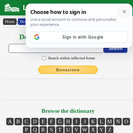
Latin Dictionary
Home
›
Declensions / Conjugations
Declensions / Conjugations latin
Search within inflected forms
Donazione
Browse the dictionary
A
B
C
D
E
F
G
H
I
J
K
L
M
N
O
P
Q
R
S
T
U
V
W
X
Y
Z