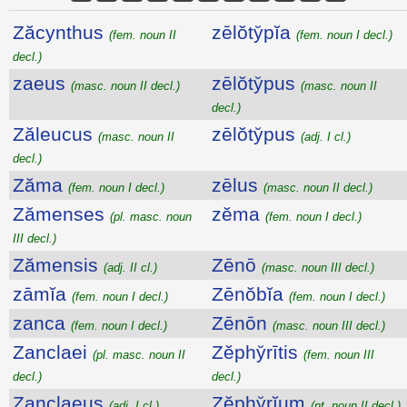
Zăcynthus
zēlŏty̆pĭa
(fem. noun II
(fem. noun I decl.)
decl.)
zaeus
zēlŏty̆pus
(masc. noun II decl.)
(masc. noun II
decl.)
Zăleucus
zēlŏty̆pus
(masc. noun II
(adj. I cl.)
decl.)
Zăma
zēlus
(fem. noun I decl.)
(masc. noun II decl.)
Zămenses
zĕma
(pl. masc. noun
(fem. noun I decl.)
III decl.)
Zămensis
Zēnō
(adj. II cl.)
(masc. noun III decl.)
zāmĭa
Zēnŏbĭa
(fem. noun I decl.)
(fem. noun I decl.)
zanca
Zēnōn
(fem. noun I decl.)
(masc. noun III decl.)
Zanclaei
Zĕphy̆rītis
(pl. masc. noun II
(fem. noun III
decl.)
decl.)
Zanclaeus
Zĕphy̆rĭum
(adj. I cl.)
(nt. noun II decl.)