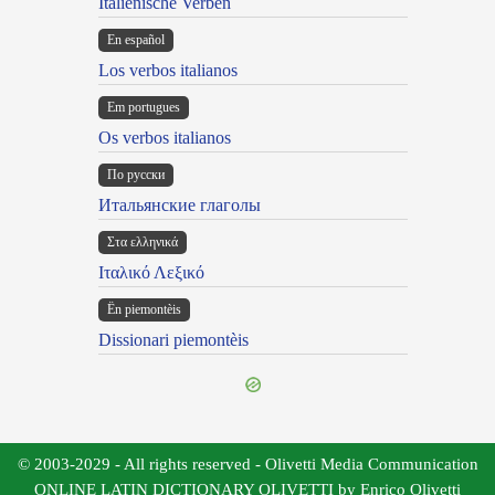
Italienische Verben
En español
Los verbos italianos
Em portugues
Os verbos italianos
По русски
Итальянские глаголы
Στα ελληνικά
Ιταλικό Λεξικό
Ën piemontèis
Dissionari piemontèis
© 2003-2029 - All rights reserved - Olivetti Media Communication
ONLINE LATIN DICTIONARY OLIVETTI by Enrico Olivetti