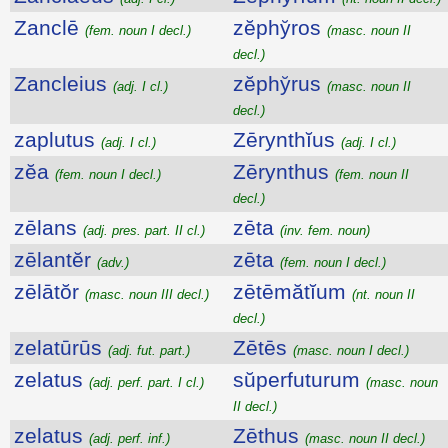
Zanclē
zĕphy̆ros
(fem. noun I decl.)
(masc. noun II
decl.)
Zancleius
zĕphy̆rus
(adj. I cl.)
(masc. noun II
decl.)
zaplutus
Zērynthĭus
(adj. I cl.)
(adj. I cl.)
zĕa
Zērynthus
(fem. noun I decl.)
(fem. noun II
decl.)
zēlans
zēta
(adj. pres. part. II cl.)
(inv. fem. noun)
zēlantĕr
zēta
(adv.)
(fem. noun I decl.)
zēlātŏr
zētēmătĭum
(masc. noun III decl.)
(nt. noun II
decl.)
zelatūrūs
Zētēs
(adj. fut. part.)
(masc. noun I decl.)
zelatus
sŭperfuturum
(adj. perf. part. I cl.)
(masc. noun
II decl.)
zelatus
Zēthus
(adj. perf. inf.)
(masc. noun II decl.)