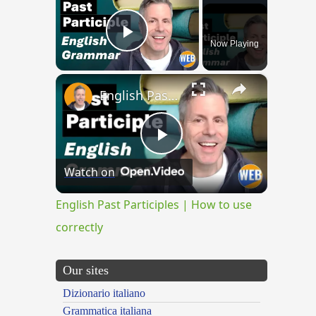
Now Playing
Play Video
×
English Past Participles | How to use correctly
Play
Watch on
Video
English Past Participles | How to use
correctly
Our sites
Dizionario italiano
Grammatica italiana