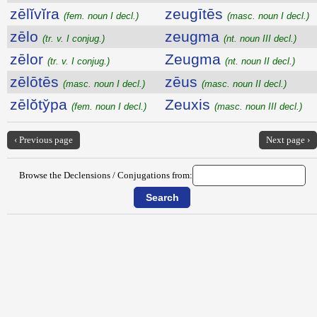
zēlĭvĭra
zeugītēs
(fem. noun I decl.)
(masc. noun I decl.)
zēlo
zeugma
(tr. v. I conjug.)
(nt. noun III decl.)
zēlor
Zeugma
(tr. v. I conjug.)
(nt. noun II decl.)
zēlōtēs
zēus
(masc. noun I decl.)
(masc. noun II decl.)
zēlŏty̆pa
Zeuxis
(fem. noun I decl.)
(masc. noun III decl.)
‹ Previous page
Next page ›
Browse the Declensions / Conjugations from: